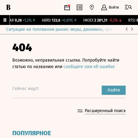
Войти
UTAR
9,26
+1,2%
↑
ABRD
123,6
+0,65%
↑
IMOEX
2 281,31
-0,2%
↓
RTSI
87
Ситуация на топливном рынке: меры, динамика, прогнозы
Выб
404
Возможно, неправильная ссылка. Попробуйте найти
статью по названию или
сообщите нам об ошибке
Сейчас ищут:
Найти
Расширенный поиск
ПОПУЛЯРНОЕ