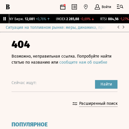
Войти
CNY Бирж.
12,081
+0,76%
↑
IMOEX
2 285,88
-0,69%
↓
RTSI
884,56
-1,27%
Ситуация на топливном рынке: меры, динамика, прогнозы
Выб
404
Возможно, неправильная ссылка. Попробуйте найти
статью по названию или
сообщите нам об ошибке
Сейчас ищут:
Найти
Расширенный поиск
ПОПУЛЯРНОЕ