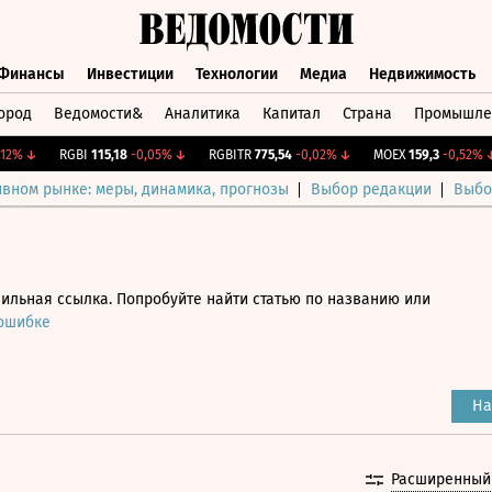
Финансы
Инвестиции
Технологии
Медиа
Недвижимость
ород
Ведомости&
Аналитика
Капитал
Страна
Промышле
а
Финансы
Инвестиции
Технологии
Медиа
Недвижимос
↓
RGBI
115,18
-0,05%
↓
RGBITR
775,54
-0,02%
↓
MOEX
159,3
-0,52%
↓
ивном рынке: меры, динамика, прогнозы
Выбор редакции
Выбо
ильная ссылка. Попробуйте найти статью по названию или
 ошибке
На
Расширенный