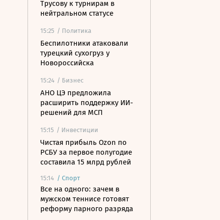
Трусову к турнирам в
нейтральном статусе
15:25
/ Политика
Беспилотники атаковали
турецкий сухогруз у
Новороссийска
15:24
/ Бизнес
АНО ЦЭ предложила
расширить поддержку ИИ-
решений для МСП
15:15
/ Инвестиции
Чистая прибыль Ozon по
РСБУ за первое полугодие
составила 15 млрд рублей
15:14
/
Спорт
Все на одного: зачем в
мужском теннисе готовят
реформу парного разряда