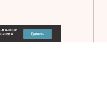
ься данным
Принять
изации в