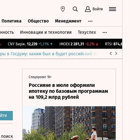
Войти
Политика
Общество
Менеджмент
нность
Инновации и технологии
Техуспех
ть
Политика
Общество
Менеджмент
CNY Бирж.
12,239
+1,31%
↑
IMOEX
2 281,31
-0,2%
↓
RTSI
874,64
-1,12%
↓
ры в Госдуму: каким был и будет российский парламент
Война н
Спецпроект 16+
Россияне в июле оформили
ипотеку по базовым программам
на 109,2 млрд рублей
йти
 поиск