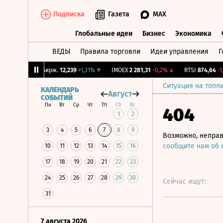
Подписка
Газета
MAX
Глобальные идеи
Бизнес
Экономика
ВЕДЫ
Правила торговли
Идеи управления
Г
Глобальные идеи
Бизнес
Экономик
%
↓
CNY Бирж.
12,239
+1,31%
↑
IMOEX
2 281,31
-0,2%
↓
RTSI
874,64
-1,12%
Ситуация на топл
КАЛЕНДАРЬ
Август
СОБЫТИЙ
Пн
Вт
Ср
Чт
Пт
Сб
Вс
404
1
2
3
4
5
6
7
8
9
Возможно, неправ
сообщите нам об
10
11
12
13
14
15
16
17
18
19
20
21
22
23
24
25
26
27
28
29
30
Сейчас ищут:
31
7 августа 2026