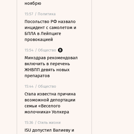
ноябрю
15:57
/ Политика
Посольство РФ назвало
инцидент с самолетом и
БПЛА в Лейпциге
провокацией
15:54
/ Общество
Минздрав рекомендовал
включить в перечень
ЖНВЛП девять новых
препаратов
15:44
/ Общество
Стала известна причина
возможной депортации
семьи «Веселого
молочника» Уолкера
15:36
/ Стиль жизни
ISU допустил Валиеву и