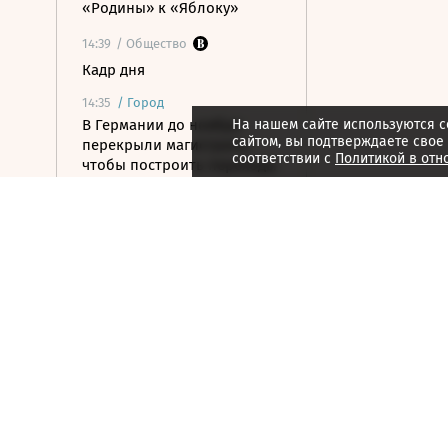
«Родины» к «Яблоку»
14:39
/ Общество
Кадр дня
14:35
/
Город
В Германии до ноября
На нашем сайте используются c
сайтом, вы подтверждаете свое
перекрыли магистраль,
соответствии с
Политикой в отн
чтобы построить переходы
для лягушек
14:34
/ Политика
США начали изымать
Patriot у Европы, чтобы
восполнить нехватку
вооружений
14:33
/ Бизнес
Производство
шампанского в России за
семь месяцев упало на 8,9%
14:26
/
Город