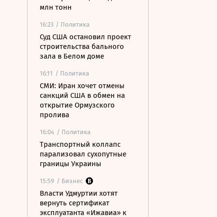
млн тонн
16:23
/ Политика
Суд США остановил проект
строительства бального
зала в Белом доме
16:11
/ Политика
СМИ: Иран хочет отмены
санкций США в обмен на
открытие Ормузского
пролива
16:04
/ Политика
Транспортный коллапс
парализовал сухопутные
границы Украины
15:59
/ Бизнес
Власти Удмуртии хотят
вернуть сертификат
эксплуатанта «Ижавиа» к