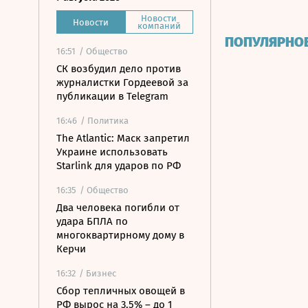
Новости
Новости
компаний
ПОПУЛЯРНО
16:51
/ Общество
СК возбудил дело против
журналистки Гордеевой за
публикации в Telegram
16:46
/ Политика
The Atlantic: Маск запретил
Украине использовать
Starlink для ударов по РФ
16:35
/ Общество
Два человека погибли от
удара БПЛА по
многоквартирному дому в
Керчи
16:32
/ Бизнес
Сбор тепличных овощей в
РФ вырос на 3,5% – до 1