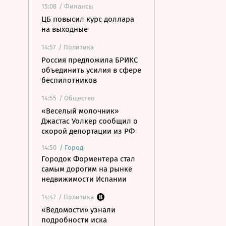
15:08
/ Финансы
ЦБ повысил курс доллара
на выходные
14:57
/ Политика
Россия предложила БРИКС
объединить усилия в сфере
беспилотников
14:55
/ Общество
«Веселый молочник»
Джастас Уолкер сообщил о
скорой депортации из РФ
14:50
/
Город
Городок Форментера стал
самым дорогим на рынке
недвижимости Испании
14:47
/ Политика
«Ведомости» узнали
подробности иска