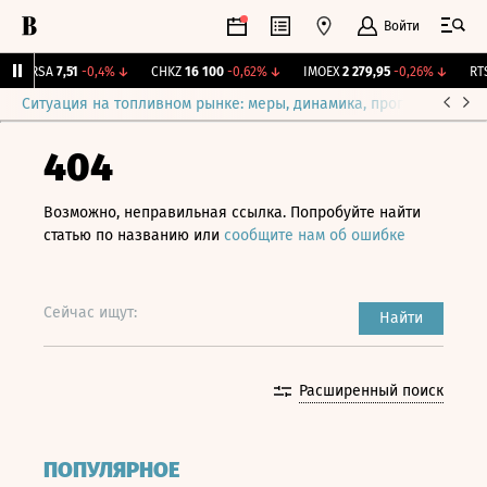
Войти
ARSA
7,51
-0,4%
↓
CHKZ
16 100
-0,62%
↓
IMOEX
2 279,95
-0,26%
↓
RTSI
Ситуация на топливном рынке: меры, динамика, прогнозы
Выб
404
Возможно, неправильная ссылка. Попробуйте найти
статью по названию или
сообщите нам об ошибке
Сейчас ищут:
Найти
Расширенный поиск
ПОПУЛЯРНОЕ