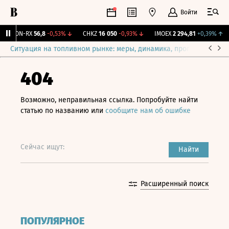
Войти
VEON-RX
56,8
-0,53%
↓
CHKZ
16 050
-0,93%
↓
IMOEX
2 294,81
+0,39%
↑
Ситуация на топливном рынке: меры, динамика, прогнозы
Выб
404
Возможно, неправильная ссылка. Попробуйте найти
статью по названию или
сообщите нам об ошибке
Сейчас ищут:
Найти
Расширенный поиск
ПОПУЛЯРНОЕ