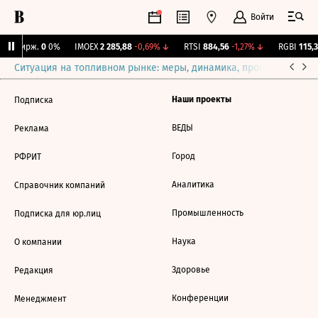
Войти
NY Бирж.
0
0%
IMOEX
2 285,88
-0,69%
↓
RTSI
884,56
-1,27%
↓
RGBI
115,3
Ситуация на топливном рынке: меры, динамика, прогнозы
Выб
Наши проекты
Подписка
ВЕДЫ
Реклама
Город
РФРИТ
Аналитика
Справочник компаний
Промышленность
Подписка для юр.лиц
Наука
О компании
Здоровье
Редакция
Конференции
Менеджмент