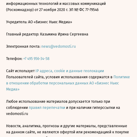
информационных технологий и массовых коммуникаций
(Роскомнадзор) от 27 ноября 2020 г. ЭЛ № ФС 77-79546
Учредитель: АО «Бизнес Ньюс Медиа»
Главный редактор: Казьмина Ирина Сергеевна
Электронная почта:
news@vedomosti.ru
Телефон:
+7 495 956-34-58
Сайт использует
IP адреса, cookie и данные геолокации
Пользователей сайта, условия использования содержатся в
Политике
в отношении обработки персональных данных АО «Бизнес Ньюс
Медиа»
Любое использование материалов допускается только при
соблюдении
правил перепечатки
и при наличии гиперссылки на
vedomosti.ru
Новости, аналитика, прогнозы и другие материалы, представленные
на данном сайте, не являются офертой или рекомендацией к покупке