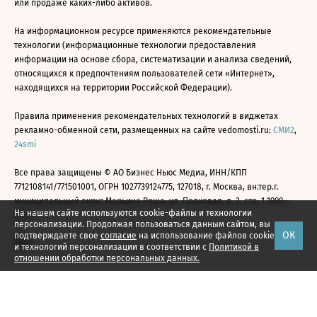
или продаже каких-либо активов.
На информационном ресурсе применяются рекомендательные
технологии (информационные технологии предоставления
информации на основе сбора, систематизации и анализа сведений,
относящихся к предпочтениям пользователей сети «Интернет»,
находящихся на территории Российской Федерации).
Правила применения рекомендательных технологий в виджетах
рекламно-обменной сети, размещенных на сайте vedomosti.ru:
СМИ2
,
24smi
Все права защищены © АО Бизнес Ньюс Медиа, ИНН/КПП
7712108141/771501001, ОГРН 1027739124775, 127018, г. Москва, вн.тер.г.
муниципальный округ Марьина Роща, ул. Полковая, д. 3, стр. 1 1999—
На нашем сайте используются cookie-файлы и технологии
2026
персонализации. Продолжая пользоваться данным сайтом, вы
ОК
подтверждаете свое
согласие
на использование файлов cookie
и технологий персонализации в соответствии с
Политикой в
отношении обработки персональных данных.