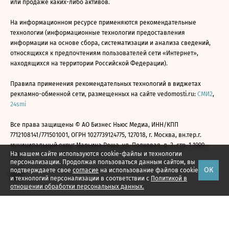
или продаже каких-либо активов.
На информационном ресурсе применяются рекомендательные
технологии (информационные технологии предоставления
информации на основе сбора, систематизации и анализа сведений,
относящихся к предпочтениям пользователей сети «Интернет»,
находящихся на территории Российской Федерации).
Правила применения рекомендательных технологий в виджетах
рекламно-обменной сети, размещенных на сайте vedomosti.ru:
СМИ2
,
24smi
Все права защищены © АО Бизнес Ньюс Медиа, ИНН/КПП
7712108141/771501001, ОГРН 1027739124775, 127018, г. Москва, вн.тер.г.
муниципальный округ Марьина Роща, ул. Полковая, д. 3, стр. 1 1999—
На нашем сайте используются cookie-файлы и технологии
2026
персонализации. Продолжая пользоваться данным сайтом, вы
ОК
подтверждаете свое
согласие
на использование файлов cookie
и технологий персонализации в соответствии с
Политикой в
отношении обработки персональных данных.