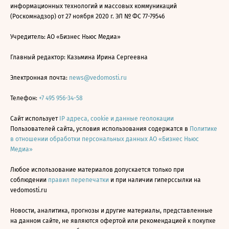
информационных технологий и массовых коммуникаций
(Роскомнадзор) от 27 ноября 2020 г. ЭЛ № ФС 77-79546
Учредитель: АО «Бизнес Ньюс Медиа»
Главный редактор: Казьмина Ирина Сергеевна
Электронная почта:
news@vedomosti.ru
Телефон:
+7 495 956-34-58
Сайт использует
IP адреса, cookie и данные геолокации
Пользователей сайта, условия использования содержатся в
Политике
в отношении обработки персональных данных АО «Бизнес Ньюс
Медиа»
Любое использование материалов допускается только при
соблюдении
правил перепечатки
и при наличии гиперссылки на
vedomosti.ru
Новости, аналитика, прогнозы и другие материалы, представленные
на данном сайте, не являются офертой или рекомендацией к покупке