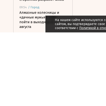
09:54
/
Город
Алмазные колесницы и
«дачные мужья»: куда
На нашем сайте используются c
пойти в выходные 8–9
сайтом, вы подтверждаете свое
августа
соответствии с
Политикой в отн
09:49
/ Политика
Армия России установила
контроль над селом
Анискино в Харьковской
области
09:45
/ Политика
Минобороны отчиталось
об ударах по Украине за
неделю
09:38
/ Общество
Минцифры опровергло
слухи о запрете доступа в
соцсети детям