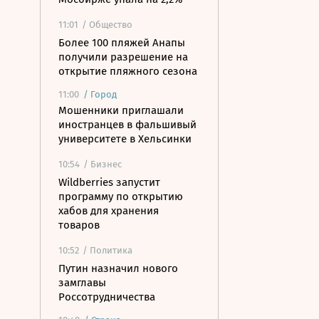
11:01
/ Общество
Более 100 пляжей Анапы
получили разрешение на
открытие пляжного сезона
11:00
/
Город
Мошенники приглашали
иностранцев в фальшивый
университете в Хельсинки
10:54
/ Бизнес
Wildberries запустит
программу по открытию
хабов для хранения
товаров
10:52
/ Политика
Путин назначил нового
замглавы
Россотрудничества