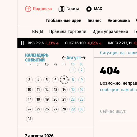
Подписка
Газета
MAX
Глобальные идеи
Бизнес
Экономика
ВЕДЫ
Правила торговли
Идеи управления
Г
Глобальные идеи
Бизнес
Экономик
5
+1,11%
↑
BISVP
9,6
-1,23%
↓
CHKZ
16 100
-0,62%
↓
IMOEX
2 273,31
-0,55
Ситуация на топл
КАЛЕНДАРЬ
Август
СОБЫТИЙ
Пн
Вт
Ср
Чт
Пт
Сб
Вс
404
1
2
3
4
5
6
7
8
9
Возможно, неправ
сообщите нам об
10
11
12
13
14
15
16
17
18
19
20
21
22
23
24
25
26
27
28
29
30
Сейчас ищут:
31
7 августа 2026