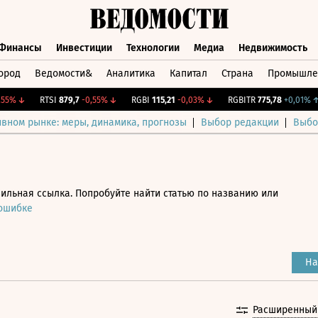
Финансы
Инвестиции
Технологии
Медиа
Недвижимость
ород
Ведомости&
Аналитика
Капитал
Страна
Промышле
а
Финансы
Инвестиции
Технологии
Медиа
Недвижимос
%
↓
RTSI
879,7
-0,55%
↓
RGBI
115,21
-0,03%
↓
RGBITR
775,78
+0,01%
↑
ивном рынке: меры, динамика, прогнозы
Выбор редакции
Выбо
ильная ссылка. Попробуйте найти статью по названию или
 ошибке
На
Расширенный