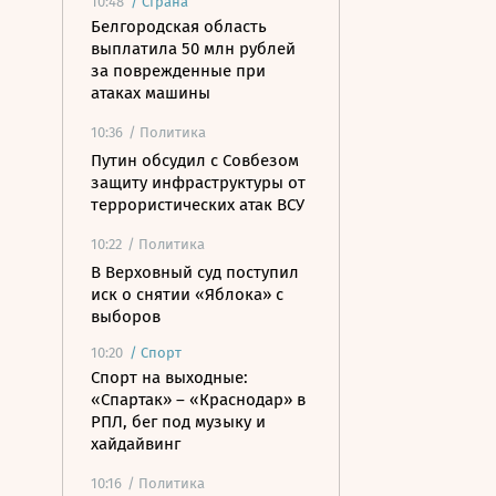
10:48
/
Страна
Белгородская область
выплатила 50 млн рублей
за поврежденные при
атаках машины
10:36
/ Политика
Путин обсудил с Совбезом
защиту инфраструктуры от
террористических атак ВСУ
10:22
/ Политика
В Верховный суд поступил
иск о снятии «Яблока» с
выборов
10:20
/
Спорт
Спорт на выходные:
«Спартак» – «Краснодар» в
РПЛ, бег под музыку и
хайдайвинг
10:16
/ Политика