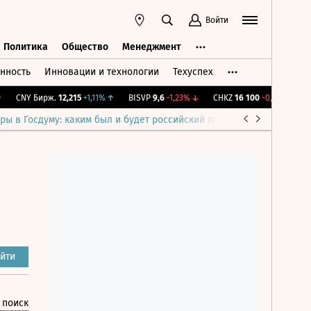
Войти
Политика
Общество
Менеджмент
нность
Инновации и технологии
Техуспех
ть
Политика
Общество
Менеджмент
CNY Бирж.
12,215
+1,11%
↑
BISVP
9,6
-1,23%
↓
CHKZ
16 100
-0,62%
↓
IMO
ры в Госдуму: каким был и будет российский парламент
Война н
йти
 поиск