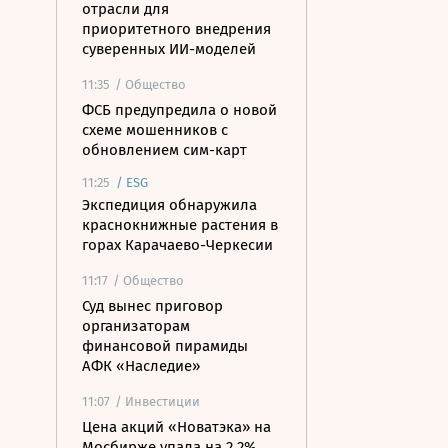
отрасли для
приоритетного внедрения
суверенных ИИ-моделей
11:35
/ Общество
ФСБ предупредила о новой
схеме мошенников с
обновлением сим-карт
11:25
/
ESG
Экспедиция обнаружила
краснокнижные растения в
горах Карачаево-Черкесии
11:17
/ Общество
Суд вынес приговор
организаторам
финансовой пирамиды
АФК «Наследие»
11:07
/ Инвестиции
Цена акций «Новатэка» на
Мосбирже упала на 2,2%