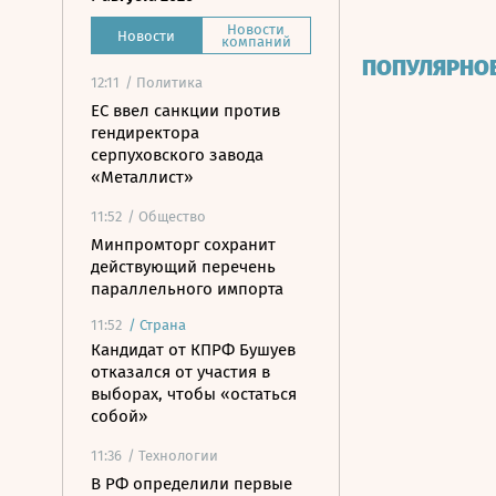
Новости
Новости
компаний
ПОПУЛЯРНО
12:11
/ Политика
ЕС ввел санкции против
гендиректора
серпуховского завода
«Металлист»
11:52
/ Общество
Минпромторг сохранит
действующий перечень
параллельного импорта
11:52
/
Страна
Кандидат от КПРФ Бушуев
отказался от участия в
выборах, чтобы «остаться
собой»
11:36
/ Технологии
В РФ определили первые