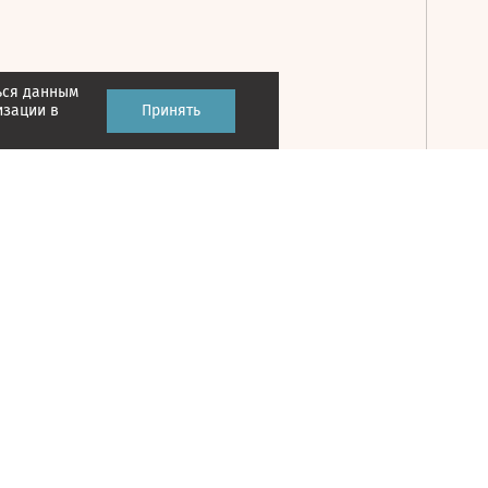
ься данным
Принять
изации в