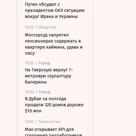
Путин обсудил с
президентом ОАЭ ситуацию
вокруг Ирана и Украины
10:10
/ Общество
Мосгорсуд запретил
пенсионерке содержать в
квартире каймана, удава и
лису
10:05
/
Город
На Тверскую вернут 7-
метровую скульптуру
балерины
10:00
/
Город
В Дубае за полгода
продали 320 домов дороже
$10 млн
10:00
/ Технологии
Mах открывает API для
сторонних разработчиков