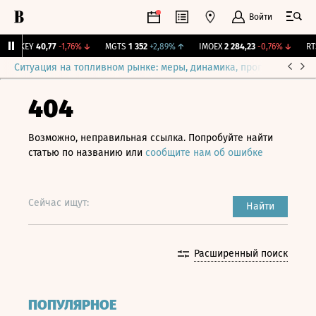
Войти
OKEY
40,77
-1,76%
↓
MGTS
1 352
+2,89%
↑
IMOEX
2 284,23
-0,76%
↓
RTSI
Ситуация на топливном рынке: меры, динамика, прогнозы
Выб
404
Возможно, неправильная ссылка. Попробуйте найти
статью по названию или
сообщите нам об ошибке
Сейчас ищут:
Найти
Расширенный поиск
ПОПУЛЯРНОЕ