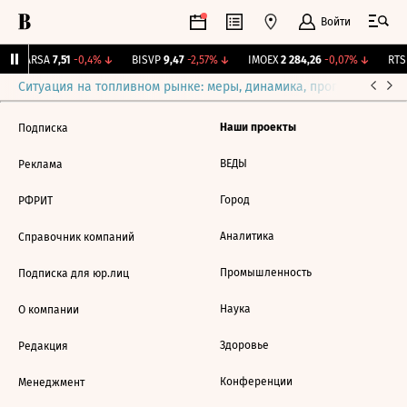
Войти
↑
ARSA
7,51
-0,4%
↓
BISVP
9,47
-2,57%
↓
IMOEX
2 284,26
-0,07%
↓
RTSI
Ситуация на топливном рынке: меры, динамика, прогнозы
Выб
Наши проекты
Подписка
ВЕДЫ
Реклама
Город
РФРИТ
Аналитика
Справочник компаний
Промышленность
Подписка для юр.лиц
Наука
О компании
Здоровье
Редакция
Конференции
Менеджмент