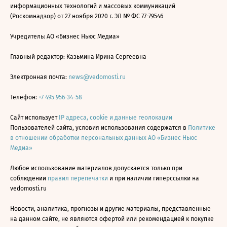
информационных технологий и массовых коммуникаций
(Роскомнадзор) от 27 ноября 2020 г. ЭЛ № ФС 77-79546
Учредитель: АО «Бизнес Ньюс Медиа»
Главный редактор: Казьмина Ирина Сергеевна
Электронная почта:
news@vedomosti.ru
Телефон:
+7 495 956-34-58
Сайт использует
IP адреса, cookie и данные геолокации
Пользователей сайта, условия использования содержатся в
Политике
в отношении обработки персональных данных АО «Бизнес Ньюс
Медиа»
Любое использование материалов допускается только при
соблюдении
правил перепечатки
и при наличии гиперссылки на
vedomosti.ru
Новости, аналитика, прогнозы и другие материалы, представленные
на данном сайте, не являются офертой или рекомендацией к покупке