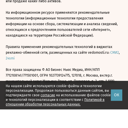
или продаже каких-либо активов.
На информационном ресурсе применяются рекомендательные
технологии (информационные технологии предоставления
информации на основе сбора, систематизации и анализа сведений,
относящихся к предпочтениям пользователей сети «Интернет»,
находящихся на территории Российской Федерации).
Правила применения рекомендательных технологий в виджетах
рекламно-обменной сети, размещенных на сайте vedomosti.ru:
СМИ2
,
24smi
Все права защищены © АО Бизнес Ньюс Медиа, ИНН/КПП
7712108141/771501001, ОГРН 1027739124775, 127018, г. Москва, вн.тер.г.
муниципальный округ Марьина Роща, ул. Полковая, д. 3, стр. 1 1999—
На нашем сайте используются cookie-файлы и технологии
2026
персонализации. Продолжая пользоваться данным сайтом, вы
ОК
подтверждаете свое
согласие
на использование файлов cookie
и технологий персонализации в соответствии с
Политикой в
отношении обработки персональных данных.