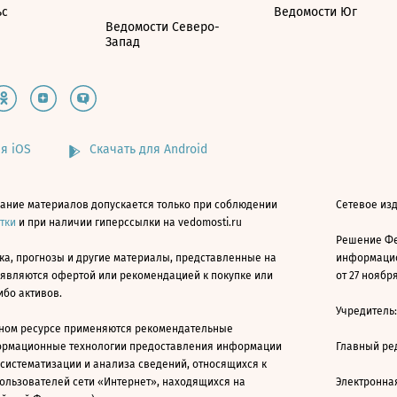
ьс
Ведомости Юг
Ведомости Северо-
Запад
я iOS
Скачать для Android
ание материалов допускается только при соблюдении
Сетевое изд
атки
и при наличии гиперссылки на vedomosti.ru
Решение Фе
ка, прогнозы и другие материалы, представленные на
информацио
 являются офертой или рекомендацией к покупке или
от 27 ноября
ибо активов.
Учредитель
ном ресурсе применяются рекомендательные
ормационные технологии предоставления информации
Главный ре
 систематизации и анализа сведений, относящихся к
ользователей сети «Интернет», находящихся на
Электронна