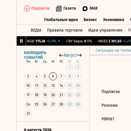
Подписка
Газета
MAX
Глобальные идеи
Бизнес
Экономика
ВЕДЫ
Правила торговли
Идеи управления
Г
Глобальные идеи
Бизнес
Экономик
93
+1,68%
↑
RGBI
115,36
+0,19%
↑
CNY Бирж.
0
0%
IMOEX
2 301,65
+1,43%
Ситуация на топл
КАЛЕНДАРЬ
Август
СОБЫТИЙ
Пн
Вт
Ср
Чт
Пт
Сб
Вс
1
2
3
4
5
6
7
8
9
10
11
12
13
14
15
16
Подписка
17
18
19
20
21
22
23
24
25
26
27
28
29
30
Реклама
31
РФРИТ
6 августа 2026