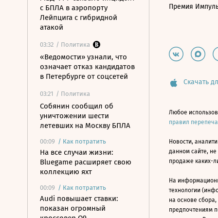
Премия Импул
с БПЛА в аэропорту
Лейпцига с гибридной
атакой
03:32
/ Политика
«Ведомости» узнали, что
означает отказ кандидатов
в Петербурге от соцсетей
Скачать дл
03:21
/ Политика
Собянин сообщил об
Любое использов
уничтожении шести
правил перепеч
летевших на Москву БПЛА
00:09
/
Как потратить
Новости, аналити
На все случаи жизни:
данном сайте, не
Bluegame расширяет свою
продаже каких-л
коллекцию яхт
На информацион
00:09
/
Как потратить
технологии (инф
Audi повышает ставки:
на основе сбора,
показан огромный
предпочтениям п