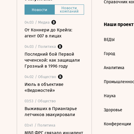
Справочник ко
Новости
Новости
компаний
04:03
/ Медиа
Наши проек
От Коннери до Крейга:
агент 007 в лицах
ВЕДЫ
04:03
/ Политика
Город
Последний бой Первой
чеченской: как защищали
Грозный в 1996 году
Аналитика
04:02
/ Общество
Промышленнос
Июль в объективе
«Ведомостей»
Наука
03:53
/ Общество
Выживших в Приангарье
Здоровье
летчиков эвакуировали
Конференции
03:41
/ Политика
МВД ФРГ связало инцидент