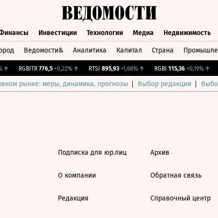
Финансы
Инвестиции
Технологии
Медиа
Недвижимость
ород
Ведомости&
Аналитика
Капитал
Страна
Промышле
а
Финансы
Инвестиции
Технологии
Медиа
Недвижимос
↑
RGBITR
776,5
+0,22%
↑
RTSI
895,93
+1,68%
↑
RGBI
115,36
+0,19%
↑
ивном рынке: меры, динамика, прогнозы
Выбор редакции
Выбо
Подписка для юр.лиц
Архив
О компании
Обратная связь
Редакция
Справочный центр