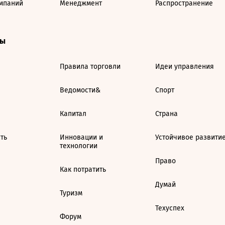
мпаний
Менеджмент
Распространение
ты
Правила торговли
Идеи управления
Ведомости&
Спорт
Капитал
Страна
ть
Инновации и
Устойчивое развити
технологии
Право
Как потратить
Думай
Туризм
Техуспех
Форум