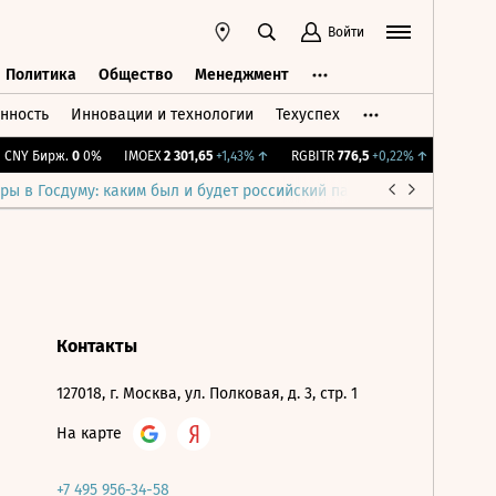
Войти
Политика
Общество
Менеджмент
нность
Инновации и технологии
Техуспех
ть
Политика
Общество
Менеджмент
CNY Бирж.
0
0%
IMOEX
2 301,65
+1,43%
↑
RGBITR
776,5
+0,22%
↑
RTSI
895
ры в Госдуму: каким был и будет российский парламент
Война н
Контакты
127018, г. Москва, ул. Полковая, д. 3, стр. 1
На карте
+7 495 956-34-58