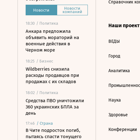
Справочник ко
Новости
Новости
компаний
18:30
/ Политика
Наши проек
Анкара предложила
объявить мораторий на
ВЕДЫ
военные действия в
Черном море
Город
18:25
/ Бизнес
Wildberries снизила
Аналитика
расходы продавцов при
продажах с их складов
Промышленнос
18:02
/ Политика
Наука
Средства ПВО уничтожили
360 украинских БПЛА за
день
Здоровье
17:46
/
Страна
Конференции
В Чите подросток погиб,
пытаясь спасти тонущего