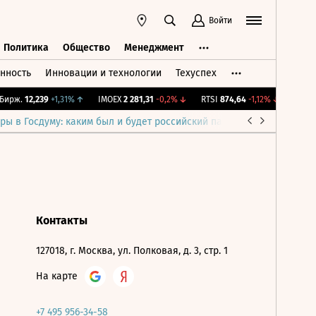
Войти
Политика
Общество
Менеджмент
нность
Инновации и технологии
Техуспех
ть
Политика
Общество
Менеджмент
ирж.
12,239
+1,31%
↑
IMOEX
2 281,31
-0,2%
↓
RTSI
874,64
-1,12%
↓
RGBI
1
ры в Госдуму: каким был и будет российский парламент
Война н
Контакты
127018, г. Москва, ул. Полковая, д. 3, стр. 1
На карте
+7 495 956-34-58