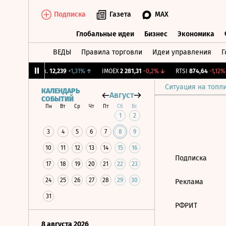
Подписка
Газета
MAX
Глобальные идеи
Бизнес
Экономика
ВЕДЫ
Правила торговли
Идеи управления
Г
Глобальные идеи
Бизнес
Экономик
↑
CNY Бирж.
12,239
+1,31%
↑
IMOEX
2 281,31
-0,2%
↓
RTSI
874,64
-1,12%
Ситуация на топл
КАЛЕНДАРЬ
Август
СОБЫТИЙ
Пн
Вт
Ср
Чт
Пт
Сб
Вс
1
2
3
4
5
6
7
8
9
10
11
12
13
14
15
16
Подписка
17
18
19
20
21
22
23
24
25
26
27
28
29
30
Реклама
31
РФРИТ
8 августа 2026