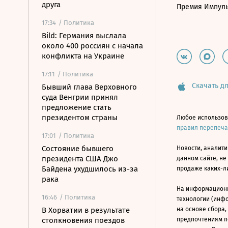
друга
Премия Импул
17:34
/ Политика
Bild: Германия выслала
около 400 россиян с начала
конфликта на Украине
17:11
/ Политика
Скачать дл
Бывший глава Верховного
суда Венгрии принял
предложение стать
президентом страны
Любое использов
правил перепеч
17:01
/ Политика
Состояние бывшего
Новости, аналити
президента США Джо
данном сайте, не
Байдена ухудшилось из-за
продаже каких-л
рака
На информацион
16:46
/ Политика
технологии (инф
В Хорватии в результате
на основе сбора,
столкновения поездов
предпочтениям п