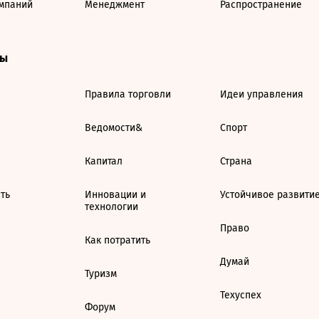
мпаний
Менеджмент
Распространение
ты
Правила торговли
Идеи управления
Ведомости&
Спорт
Капитал
Страна
ть
Инновации и
Устойчивое развити
технологии
Право
Как потратить
Думай
Туризм
Техуспех
Форум