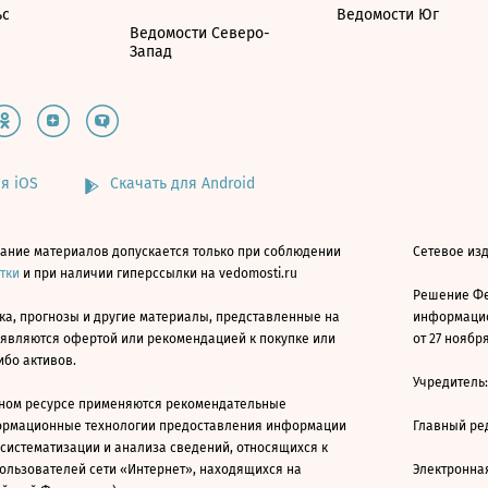
ьс
Ведомости Юг
Ведомости Северо-
Запад
я iOS
Скачать для Android
ание материалов допускается только при соблюдении
Сетевое изд
атки
и при наличии гиперссылки на vedomosti.ru
Решение Фе
ка, прогнозы и другие материалы, представленные на
информацио
 являются офертой или рекомендацией к покупке или
от 27 ноября
ибо активов.
Учредитель
ном ресурсе применяются рекомендательные
ормационные технологии предоставления информации
Главный ре
 систематизации и анализа сведений, относящихся к
ользователей сети «Интернет», находящихся на
Электронна