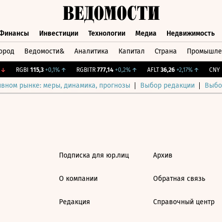
Финансы
Инвестиции
Технологии
Медиа
Недвижимость
ород
Ведомости&
Аналитика
Капитал
Страна
Промышле
а
Финансы
Инвестиции
Технологии
Медиа
Недвижимос
↓
RGBI
115,3
+0,1%
↑
RGBITR
777,14
+0,2%
↑
AFLT
36,26
+2,17%
↑
CNY Б
ивном рынке: меры, динамика, прогнозы
Выбор редакции
Выбо
Подписка для юр.лиц
Архив
О компании
Обратная связь
Редакция
Справочный центр