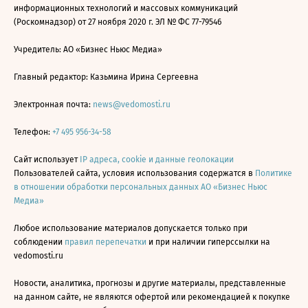
информационных технологий и массовых коммуникаций
(Роскомнадзор) от 27 ноября 2020 г. ЭЛ № ФС 77-79546
Учредитель: АО «Бизнес Ньюс Медиа»
Главный редактор: Казьмина Ирина Сергеевна
Электронная почта:
news@vedomosti.ru
Телефон:
+7 495 956-34-58
Сайт использует
IP адреса, cookie и данные геолокации
Пользователей сайта, условия использования содержатся в
Политике
в отношении обработки персональных данных АО «Бизнес Ньюс
Медиа»
Любое использование материалов допускается только при
соблюдении
правил перепечатки
и при наличии гиперссылки на
vedomosti.ru
Новости, аналитика, прогнозы и другие материалы, представленные
на данном сайте, не являются офертой или рекомендацией к покупке