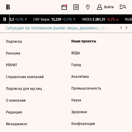
Войти
BI
115,3
+0,1%
↑
CNY Бирж.
12,239
+1,31%
↑
IMOEX
2 281,31
-0,2%
↓
RGBI
Ситуация на топливном рынке: меры, динамика, прогнозы
Выб
Наши проекты
Подписка
ВЕДЫ
Реклама
Город
РФРИТ
Аналитика
Справочник компаний
Промышленность
Подписка для юр.лиц
Наука
О компании
Здоровье
Редакция
Конференции
Менеджмент