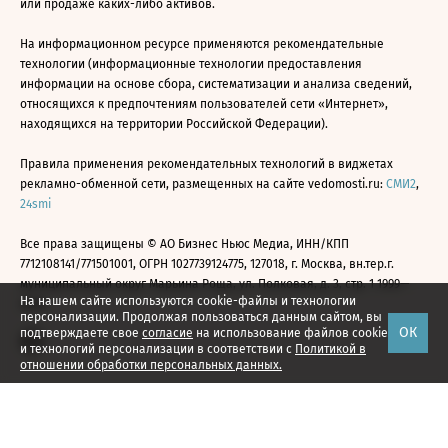
или продаже каких-либо активов.
На информационном ресурсе применяются рекомендательные
технологии (информационные технологии предоставления
информации на основе сбора, систематизации и анализа сведений,
относящихся к предпочтениям пользователей сети «Интернет»,
находящихся на территории Российской Федерации).
Правила применения рекомендательных технологий в виджетах
рекламно-обменной сети, размещенных на сайте vedomosti.ru:
СМИ2
,
24smi
Все права защищены © АО Бизнес Ньюс Медиа, ИНН/КПП
7712108141/771501001, ОГРН 1027739124775, 127018, г. Москва, вн.тер.г.
муниципальный округ Марьина Роща, ул. Полковая, д. 3, стр. 1 1999—
На нашем сайте используются cookie-файлы и технологии
2026
персонализации. Продолжая пользоваться данным сайтом, вы
ОК
подтверждаете свое
согласие
на использование файлов cookie
и технологий персонализации в соответствии с
Политикой в
отношении обработки персональных данных.