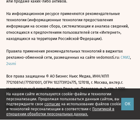
или продаже каких-либо активов.
На информационном ресурсе применяются рекомендательные
технологии (информационные технологии предоставления
информации на основе сбора, систематизации и анализа сведений,
относящихся к предпочтениям пользователей сети «Интернет»,
находящихся на территории Российской Федерации).
Правила применения рекомендательных технологий в виджетах
рекламно-обменной сети, размещенных на сайте vedomosti.ru:
СМИ2
,
24smi
Все права защищены © АО Бизнес Ньюс Медиа, ИНН/КПП
7712108141/771501001, ОГРН 1027739124775, 127018, г. Москва, вн.тер.г.
муниципальный округ Марьина Роща, ул. Полковая, д. 3, стр. 1 1999—
На нашем сайте используются cookie-файлы и технологии
2026
персонализации. Продолжая пользоваться данным сайтом, вы
ОК
подтверждаете свое
согласие
на использование файлов cookie
и технологий персонализации в соответствии с
Политикой в
отношении обработки персональных данных.