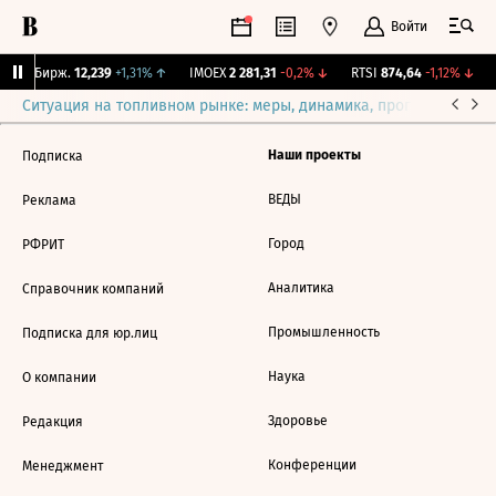
Войти
CNY Бирж.
12,239
+1,31%
↑
IMOEX
2 281,31
-0,2%
↓
RTSI
874,64
-1,12%
↓
Ситуация на топливном рынке: меры, динамика, прогнозы
Выб
Наши проекты
Подписка
ВЕДЫ
Реклама
Город
РФРИТ
Аналитика
Справочник компаний
Промышленность
Подписка для юр.лиц
Наука
О компании
Здоровье
Редакция
Конференции
Менеджмент