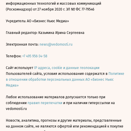
информационных технологий и массовых коммуникаций
(Роскомнадзор) от 27 ноября 2020 г. ЭЛ № ФС 77-79546
Учредитель: АО «Бизнес Ньюс Медиа»
Главный редактор: Казьмина Ирина Сергеевна
Электронная почта:
news@vedomosti.ru
Телефон:
+7 495 956-34-58
Сайт использует
IP адреса, cookie и данные геолокации
Пользователей сайта, условия использования содержатся в
Политике
в отношении обработки персональных данных АО «Бизнес Ньюс
Медиа»
Любое использование материалов допускается только при
соблюдении
правил перепечатки
и при наличии гиперссылки на
vedomosti.ru
Новости, аналитика, прогнозы и другие материалы, представленные
на данном сайте, не являются офертой или рекомендацией к покупке