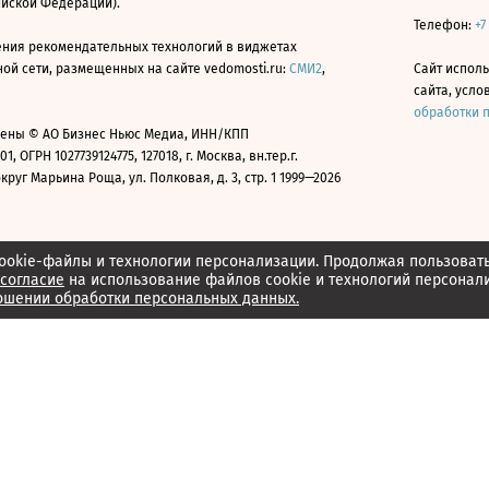
ийской Федерации).
Телефон:
+7
ния рекомендательных технологий в виджетах
й сети, размещенных на сайте vedomosti.ru:
СМИ2
,
Сайт испол
сайта, усл
обработки 
ены © АО Бизнес Ньюс Медиа, ИНН/КПП
01, ОГРН 1027739124775, 127018, г. Москва, вн.тер.г.
уг Марьина Роща, ул. Полковая, д. 3, стр. 1 1999—2026
ookie-файлы и технологии персонализации. Продолжая пользоват
согласие
на использование файлов cookie и технологий персонал
ошении обработки персональных данных.