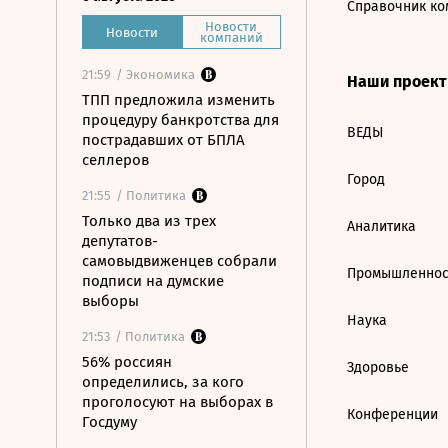
Справочник ко
Новости
Новости
компаний
21:59
/ Экономика
Наши проек
ТПП предложила изменить
процедуру банкротства для
ВЕДЫ
пострадавших от БПЛА
селлеров
Город
21:55
/ Политика
Только два из трех
Аналитика
депутатов-
самовыдвиженцев собрали
Промышленнос
подписи на думские
выборы
Наука
21:53
/ Политика
56% россиян
Здоровье
определились, за кого
проголосуют на выборах в
Конференции
Госдуму