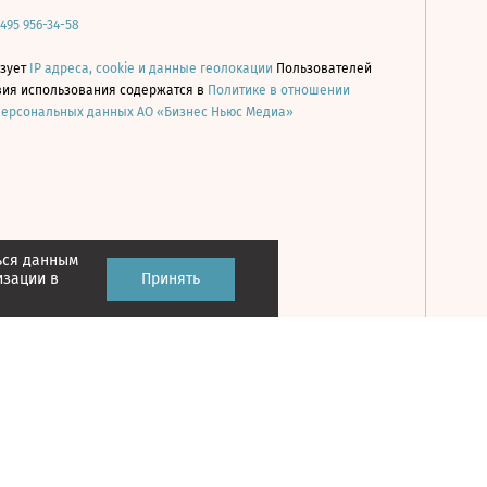
 495 956-34-58
ьзует
IP адреса, cookie и данные геолокации
Пользователей
овия использования содержатся в
Политике в отношении
персональных данных АО «Бизнес Ньюс Медиа»
ься данным
Принять
изации в