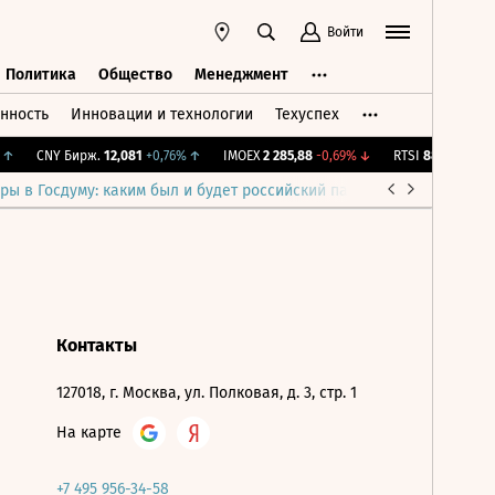
Войти
Политика
Общество
Менеджмент
нность
Инновации и технологии
Техуспех
ть
Политика
Общество
Менеджмент
↑
CNY Бирж.
12,081
+0,76%
↑
IMOEX
2 285,88
-0,69%
↓
RTSI
884,56
-1,27%
ры в Госдуму: каким был и будет российский парламент
Война н
Контакты
127018, г. Москва, ул. Полковая, д. 3, стр. 1
На карте
+7 495 956-34-58