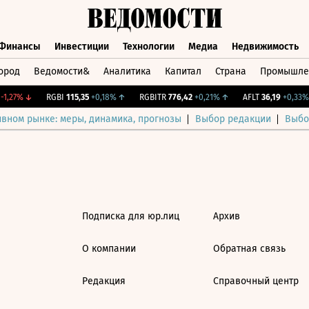
Финансы
Инвестиции
Технологии
Медиа
Недвижимость
ород
Ведомости&
Аналитика
Капитал
Страна
Промышле
а
Финансы
Инвестиции
Технологии
Медиа
Недвижимос
1,27%
↓
RGBI
115,35
+0,18%
↑
RGBITR
776,42
+0,21%
↑
AFLT
36,19
+0,33%
ивном рынке: меры, динамика, прогнозы
Выбор редакции
Выбо
Подписка для юр.лиц
Архив
О компании
Обратная связь
Редакция
Справочный центр