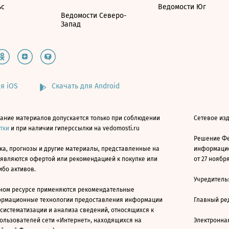
ьс
Ведомости Юг
Ведомости Северо-
Запад
я iOS
Скачать для Android
ание материалов допускается только при соблюдении
Сетевое изд
атки
и при наличии гиперссылки на vedomosti.ru
Решение Фе
ка, прогнозы и другие материалы, представленные на
информацио
 являются офертой или рекомендацией к покупке или
от 27 ноября
ибо активов.
Учредитель
ном ресурсе применяются рекомендательные
ормационные технологии предоставления информации
Главный ре
 систематизации и анализа сведений, относящихся к
ользователей сети «Интернет», находящихся на
Электронна