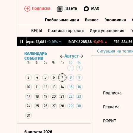
Подписка
Газета
MAX
Глобальные идеи
Бизнес
Экономика
ВЕДЫ
Правила торговли
Идеи управления
Г
Глобальные идеи
Бизнес
Экономик
33%
↑
CNY Бирж.
12,081
+0,76%
↑
IMOEX
2 285,88
-0,69%
↓
RTSI
884,56
-
Ситуация на топл
КАЛЕНДАРЬ
Август
СОБЫТИЙ
Пн
Вт
Ср
Чт
Пт
Сб
Вс
1
2
3
4
5
6
7
8
9
10
11
12
13
14
15
16
Подписка
17
18
19
20
21
22
23
24
25
26
27
28
29
30
Реклама
31
РФРИТ
6 августа 2026