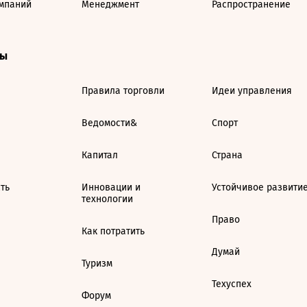
мпаний
Менеджмент
Распространение
ты
Правила торговли
Идеи управления
Ведомости&
Спорт
Капитал
Страна
ть
Инновации и
Устойчивое развити
технологии
Право
Как потратить
Думай
Туризм
Техуспех
Форум