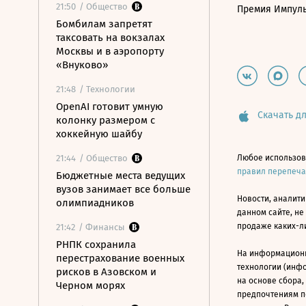
21:50
/ Общество
Премия Импул
Бомбилам запретят
таксовать на вокзалах
Москвы и в аэропорту
«Внуково»
21:48
/ Технологии
OpenAI готовит умную
Скачать дл
колонку размером с
хоккейную шайбу
21:44
/ Общество
Любое использов
правил перепеч
Бюджетные места ведущих
вузов занимает все больше
Новости, аналити
олимпиадников
данном сайте, не
продаже каких-л
21:42
/ Финансы
РНПК сохранила
На информацион
перестрахование военных
технологии (инф
рисков в Азовском и
на основе сбора,
Черном морях
предпочтениям п