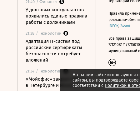
территории Росс
21:40
/ Финансы
У долговых консультантов
Правила примене
появились единые правила
рекламно-обменно
работы с должниками
INFOX
,
24smi
21:38
/ Технологии
Все права защищ
Адаптация IT-систем под
7712108141/7715010
российские сертификаты
муниципальный окр
безопасности потребует
вложений
21:34
/ Технологии
На нашем сайте используются c
«Мойофис» закрыл офисы
сайтом, вы подтверждаете свое
в Петербурге и Иннополисе
соответствии с
Политикой в отн
21:33
/ Политика
Россия поддержала
расширение
авиасообщения с
Казахстаном
21:28
/ Недвижимость