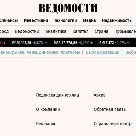
Финансы
Инвестиции
Технологии
Медиа
Недвижимость
ород
Ведомости&
Аналитика
Капитал
Страна
Промышле
а
Финансы
Инвестиции
Технологии
Медиа
Недвижимос
↓
RGBI
115,26
+0,07%
↑
RGBITR
776,86
+0,16%
↑
SMLT
372
+0,27%
↑
C
ивном рынке: меры, динамика, прогнозы
Выбор редакции
Выбо
Подписка для юр.лиц
Архив
О компании
Обратная связь
Редакция
Справочный центр