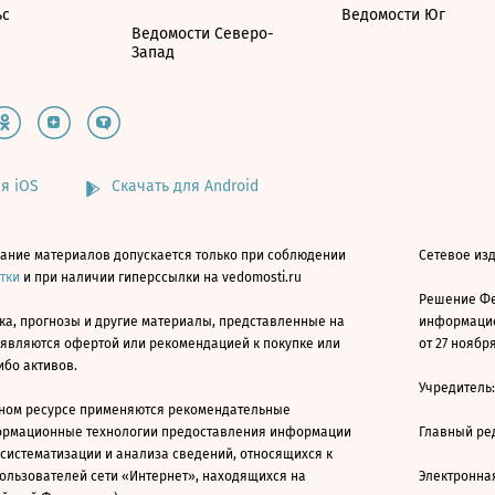
ьс
Ведомости Юг
Ведомости Северо-
Запад
я iOS
Скачать для Android
ание материалов допускается только при соблюдении
Сетевое изд
атки
и при наличии гиперссылки на vedomosti.ru
Решение Фе
ка, прогнозы и другие материалы, представленные на
информацио
 являются офертой или рекомендацией к покупке или
от 27 ноября
ибо активов.
Учредитель
ном ресурсе применяются рекомендательные
ормационные технологии предоставления информации
Главный ре
 систематизации и анализа сведений, относящихся к
ользователей сети «Интернет», находящихся на
Электронна