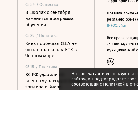
территории Росс
05:59
/ Общество
В школах с сентября
Правила примене
изменится программа
рекламно-обменно
обучения
INFOX
,
24smi
05:39
/ Политика
Все права защищ
Киев пообещал США не
7712108141/7715010
бить по танкерам КТК в
муниципальный окр
Черном море
05:15
/ Политика
На нашем сайте используются c
ВС РФ ударили по
сайтом, вы подтверждаете свое
военному заводу и складу
соответствии с
Политикой в отн
топлива в Киеве
04:48
/ Политика
На подлете к Москве
уничтожены еще шесть
БПЛА
04:32
/ Общество
С царским размахом: от