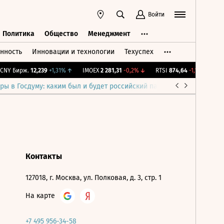
Войти
Политика
Общество
Менеджмент
нность
Инновации и технологии
Техуспех
ть
Политика
Общество
Менеджмент
NY Бирж.
12,239
+1,31%
↑
IMOEX
2 281,31
-0,2%
↓
RTSI
874,64
-1,12%
↓
RG
ры в Госдуму: каким был и будет российский парламент
Война н
Контакты
127018, г. Москва, ул. Полковая, д. 3, стр. 1
На карте
+7 495 956-34-58