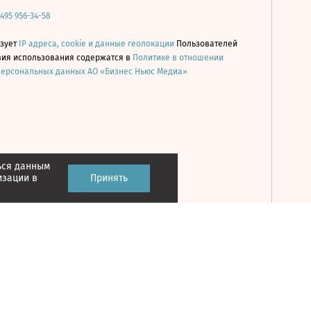
 495 956-34-58
ьзует
IP адреса, cookie и данные геолокации
Пользователей
овия использования содержатся в
Политике в отношении
персональных данных АО «Бизнес Ньюс Медиа»
ься данным
Принять
изации в