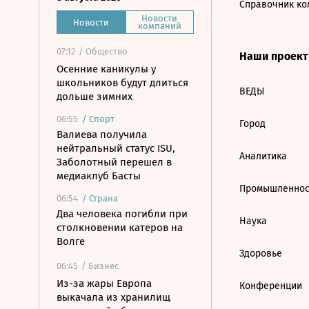
Справочник ко
Новости
Новости
компаний
07:12
/ Общество
Наши проек
Осенние каникулы у
школьников будут длиться
ВЕДЫ
дольше зимних
06:55
/
Спорт
Город
Валиева получила
нейтральный статус ISU,
Аналитика
Заболотный перешел в
медиаклуб Басты
Промышленнос
06:54
/
Страна
Два человека погибли при
Наука
столкновении катеров на
Волге
Здоровье
06:45
/ Бизнес
Из-за жары Европа
Конференции
выкачала из хранилищ