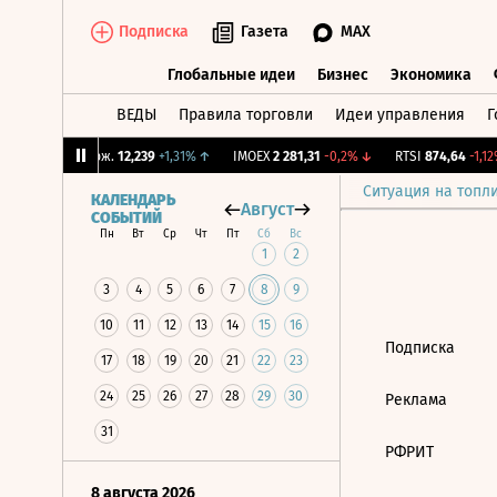
Подписка
Газета
MAX
Глобальные идеи
Бизнес
Экономика
ВЕДЫ
Правила торговли
Идеи управления
Г
Глобальные идеи
Бизнес
Экономик
%
↑
CNY Бирж.
12,239
+1,31%
↑
IMOEX
2 281,31
-0,2%
↓
RTSI
874,64
-1,12%
Ситуация на топл
КАЛЕНДАРЬ
Август
СОБЫТИЙ
Пн
Вт
Ср
Чт
Пт
Сб
Вс
1
2
3
4
5
6
7
8
9
10
11
12
13
14
15
16
Подписка
17
18
19
20
21
22
23
24
25
26
27
28
29
30
Реклама
31
РФРИТ
8 августа 2026