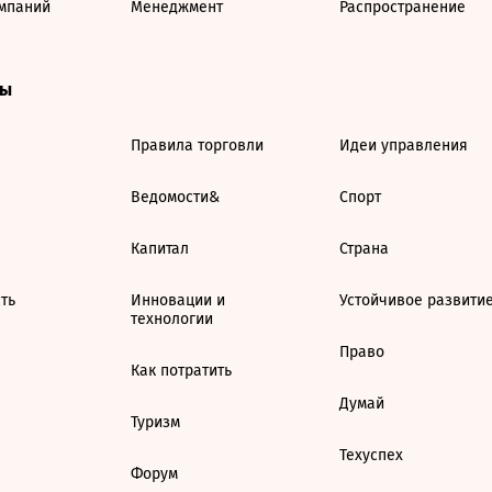
мпаний
Менеджмент
Распространение
ты
Правила торговли
Идеи управления
Ведомости&
Спорт
Капитал
Страна
ть
Инновации и
Устойчивое развити
технологии
Право
Как потратить
Думай
Туризм
Техуспех
Форум