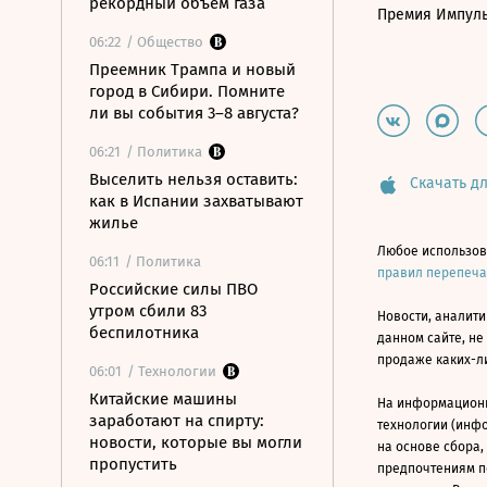
рекордный объем газа
Премия Импул
06:22
/ Общество
Преемник Трампа и новый
город в Сибири. Помните
ли вы события 3–8 августа?
06:21
/ Политика
Выселить нельзя оставить:
Скачать дл
как в Испании захватывают
жилье
Любое использов
06:11
/ Политика
правил перепеч
Российские силы ПВО
утром сбили 83
Новости, аналити
беспилотника
данном сайте, не
продаже каких-л
06:01
/ Технологии
Китайские машины
На информацион
заработают на спирту:
технологии (инф
новости, которые вы могли
на основе сбора,
пропустить
предпочтениям п