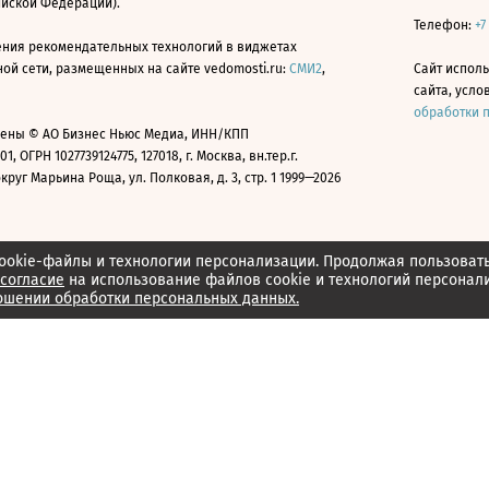
ийской Федерации).
Телефон:
+7
ния рекомендательных технологий в виджетах
й сети, размещенных на сайте vedomosti.ru:
СМИ2
,
Сайт испол
сайта, усл
обработки 
ены © АО Бизнес Ньюс Медиа, ИНН/КПП
01, ОГРН 1027739124775, 127018, г. Москва, вн.тер.г.
уг Марьина Роща, ул. Полковая, д. 3, стр. 1 1999—2026
ookie-файлы и технологии персонализации. Продолжая пользоват
согласие
на использование файлов cookie и технологий персонал
ошении обработки персональных данных.