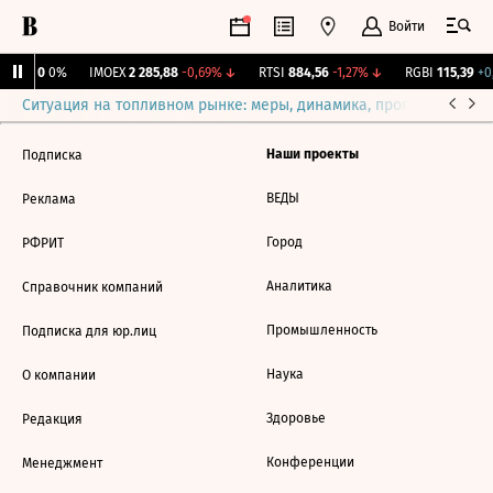
Войти
Бирж.
0
0%
IMOEX
2 285,88
-0,69%
↓
RTSI
884,56
-1,27%
↓
RGBI
115,39
+0,
Ситуация на топливном рынке: меры, динамика, прогнозы
Выб
Наши проекты
Подписка
ВЕДЫ
Реклама
Город
РФРИТ
Аналитика
Справочник компаний
Промышленность
Подписка для юр.лиц
Наука
О компании
Здоровье
Редакция
Конференции
Менеджмент