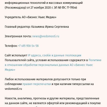
информационных технологий и массовых коммуникаций
(Роскомнадзор) от 27 ноября 2020 г. ЭЛ № ФС 77-79546
Учредитель: АО «Бизнес Ньюс Медиа»
Главный редактор: Казьмина Ирина Сергеевна
Электронная почта:
news@vedomosti.ru
Телефон:
+7 495 956-34-58
Сайт использует
IP адреса, cookie и данные геолокации
Пользователей сайта, условия использования содержатся в
Политике
в отношении обработки персональных данных АО «Бизнес Ньюс
Медиа»
Любое использование материалов допускается только при
соблюдении
правил перепечатки
и при наличии гиперссылки на
vedomosti.ru
Новости, аналитика, прогнозы и другие материалы, представленные
на данном сайте, не являются офертой или рекомендацией к покупке