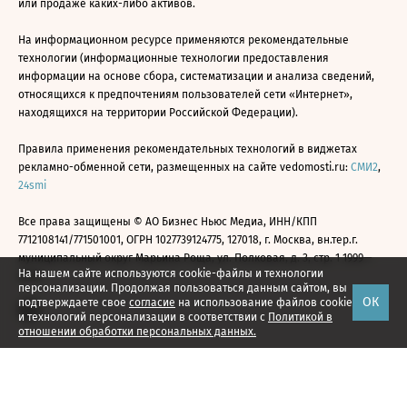
или продаже каких-либо активов.
На информационном ресурсе применяются рекомендательные
технологии (информационные технологии предоставления
информации на основе сбора, систематизации и анализа сведений,
относящихся к предпочтениям пользователей сети «Интернет»,
находящихся на территории Российской Федерации).
Правила применения рекомендательных технологий в виджетах
рекламно-обменной сети, размещенных на сайте vedomosti.ru:
СМИ2
,
24smi
Все права защищены © АО Бизнес Ньюс Медиа, ИНН/КПП
7712108141/771501001, ОГРН 1027739124775, 127018, г. Москва, вн.тер.г.
муниципальный округ Марьина Роща, ул. Полковая, д. 3, стр. 1 1999—
На нашем сайте используются cookie-файлы и технологии
2026
персонализации. Продолжая пользоваться данным сайтом, вы
ОК
подтверждаете свое
согласие
на использование файлов cookie
и технологий персонализации в соответствии с
Политикой в
отношении обработки персональных данных.