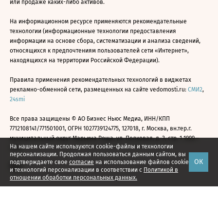
или продаже каких-либо активов.
На информационном ресурсе применяются рекомендательные
технологии (информационные технологии предоставления
информации на основе сбора, систематизации и анализа сведений,
относящихся к предпочтениям пользователей сети «Интернет»,
находящихся на территории Российской Федерации).
Правила применения рекомендательных технологий в виджетах
рекламно-обменной сети, размещенных на сайте vedomosti.ru:
СМИ2
,
24smi
Все права защищены © АО Бизнес Ньюс Медиа, ИНН/КПП
7712108141/771501001, ОГРН 1027739124775, 127018, г. Москва, вн.тер.г.
муниципальный округ Марьина Роща, ул. Полковая, д. 3, стр. 1 1999—
На нашем сайте используются cookie-файлы и технологии
2026
персонализации. Продолжая пользоваться данным сайтом, вы
ОК
подтверждаете свое
согласие
на использование файлов cookie
и технологий персонализации в соответствии с
Политикой в
отношении обработки персональных данных.