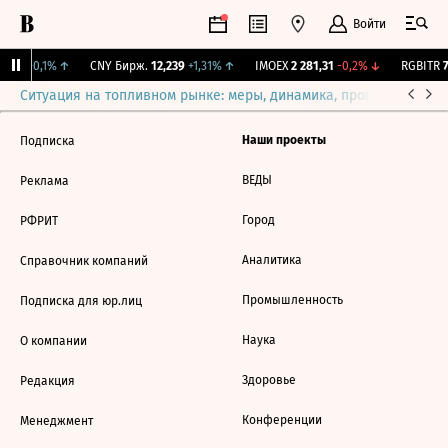
Войти
15,3
+0,1%
↑
CNY Бирж.
12,239
+1,31%
↑
IMOEX
2 281,31
-0,2%
↓
RGBITR
7
Ситуация на топливном рынке: меры, динамика, прогнозы
Выб
Наши проекты
Подписка
ВЕДЫ
Реклама
Город
РФРИТ
Аналитика
Справочник компаний
Промышленность
Подписка для юр.лиц
Наука
О компании
Здоровье
Редакция
Конференции
Менеджмент