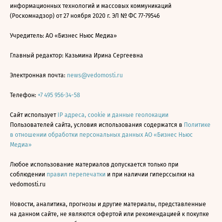
информационных технологий и массовых коммуникаций
(Роскомнадзор) от 27 ноября 2020 г. ЭЛ № ФС 77-79546
Учредитель: АО «Бизнес Ньюс Медиа»
Главный редактор: Казьмина Ирина Сергеевна
Электронная почта:
news@vedomosti.ru
Телефон:
+7 495 956-34-58
Сайт использует
IP адреса, cookie и данные геолокации
Пользователей сайта, условия использования содержатся в
Политике
в отношении обработки персональных данных АО «Бизнес Ньюс
Медиа»
Любое использование материалов допускается только при
соблюдении
правил перепечатки
и при наличии гиперссылки на
vedomosti.ru
Новости, аналитика, прогнозы и другие материалы, представленные
на данном сайте, не являются офертой или рекомендацией к покупке