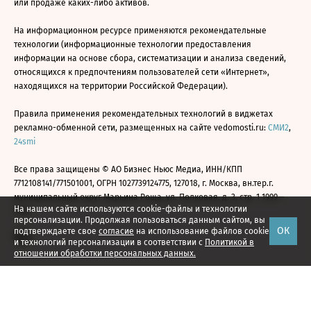
или продаже каких-либо активов.
На информационном ресурсе применяются рекомендательные
технологии (информационные технологии предоставления
информации на основе сбора, систематизации и анализа сведений,
относящихся к предпочтениям пользователей сети «Интернет»,
находящихся на территории Российской Федерации).
Правила применения рекомендательных технологий в виджетах
рекламно-обменной сети, размещенных на сайте vedomosti.ru:
СМИ2
,
24smi
Все права защищены © АО Бизнес Ньюс Медиа, ИНН/КПП
7712108141/771501001, ОГРН 1027739124775, 127018, г. Москва, вн.тер.г.
муниципальный округ Марьина Роща, ул. Полковая, д. 3, стр. 1 1999—
На нашем сайте используются cookie-файлы и технологии
2026
персонализации. Продолжая пользоваться данным сайтом, вы
ОК
подтверждаете свое
согласие
на использование файлов cookie
и технологий персонализации в соответствии с
Политикой в
отношении обработки персональных данных.