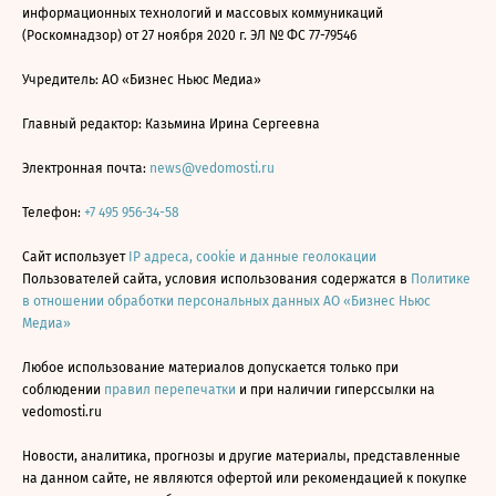
информационных технологий и массовых коммуникаций
(Роскомнадзор) от 27 ноября 2020 г. ЭЛ № ФС 77-79546
Учредитель: АО «Бизнес Ньюс Медиа»
Главный редактор: Казьмина Ирина Сергеевна
Электронная почта:
news@vedomosti.ru
Телефон:
+7 495 956-34-58
Сайт использует
IP адреса, cookie и данные геолокации
Пользователей сайта, условия использования содержатся в
Политике
в отношении обработки персональных данных АО «Бизнес Ньюс
Медиа»
Любое использование материалов допускается только при
соблюдении
правил перепечатки
и при наличии гиперссылки на
vedomosti.ru
Новости, аналитика, прогнозы и другие материалы, представленные
на данном сайте, не являются офертой или рекомендацией к покупке