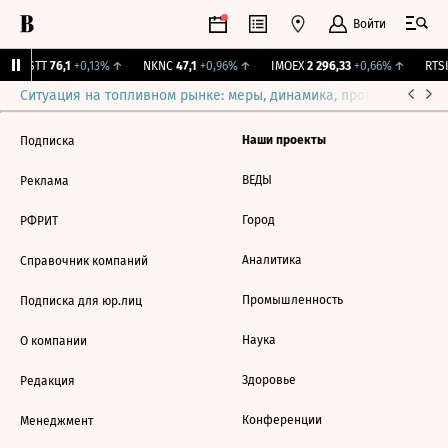
Войти
MSTT
76,1
+0,13%
↑
NKNC
47,1
+0,96%
↑
IMOEX
2 296,33
+0,66%
↑
RTSI
Ситуация на топливном рынке: меры, динамика, прогнозы
Выб
Наши проекты
Подписка
ВЕДЫ
Реклама
Город
РФРИТ
Аналитика
Справочник компаний
Промышленность
Подписка для юр.лиц
Наука
О компании
Здоровье
Редакция
Конференции
Менеджмент