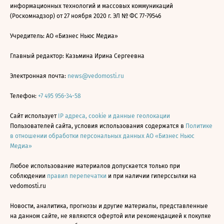
информационных технологий и массовых коммуникаций
(Роскомнадзор) от 27 ноября 2020 г. ЭЛ № ФС 77-79546
Учредитель: АО «Бизнес Ньюс Медиа»
Главный редактор: Казьмина Ирина Сергеевна
Электронная почта:
news@vedomosti.ru
Телефон:
+7 495 956-34-58
Сайт использует
IP адреса, cookie и данные геолокации
Пользователей сайта, условия использования содержатся в
Политике
в отношении обработки персональных данных АО «Бизнес Ньюс
Медиа»
Любое использование материалов допускается только при
соблюдении
правил перепечатки
и при наличии гиперссылки на
vedomosti.ru
Новости, аналитика, прогнозы и другие материалы, представленные
на данном сайте, не являются офертой или рекомендацией к покупке