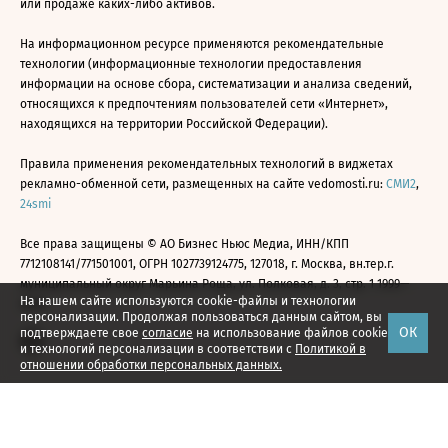
или продаже каких-либо активов.
На информационном ресурсе применяются рекомендательные
технологии (информационные технологии предоставления
информации на основе сбора, систематизации и анализа сведений,
относящихся к предпочтениям пользователей сети «Интернет»,
находящихся на территории Российской Федерации).
Правила применения рекомендательных технологий в виджетах
рекламно-обменной сети, размещенных на сайте vedomosti.ru:
СМИ2
,
24smi
Все права защищены © АО Бизнес Ньюс Медиа, ИНН/КПП
7712108141/771501001, ОГРН 1027739124775, 127018, г. Москва, вн.тер.г.
муниципальный округ Марьина Роща, ул. Полковая, д. 3, стр. 1 1999—
На нашем сайте используются cookie-файлы и технологии
2026
персонализации. Продолжая пользоваться данным сайтом, вы
ОК
подтверждаете свое
согласие
на использование файлов cookie
и технологий персонализации в соответствии с
Политикой в
отношении обработки персональных данных.