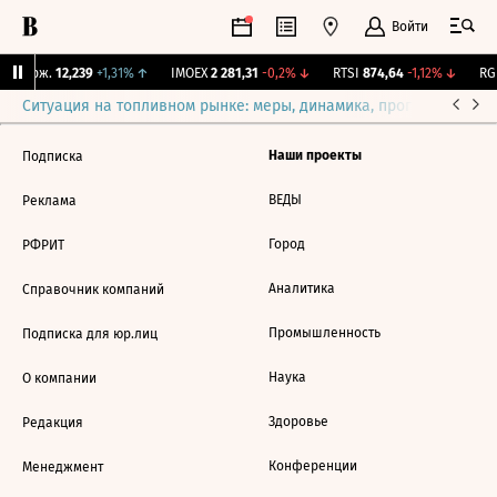
Войти
Y Бирж.
12,239
+1,31%
↑
IMOEX
2 281,31
-0,2%
↓
RTSI
874,64
-1,12%
↓
RGB
Ситуация на топливном рынке: меры, динамика, прогнозы
Выб
Наши проекты
Подписка
ВЕДЫ
Реклама
Город
РФРИТ
Аналитика
Справочник компаний
Промышленность
Подписка для юр.лиц
Наука
О компании
Здоровье
Редакция
Конференции
Менеджмент