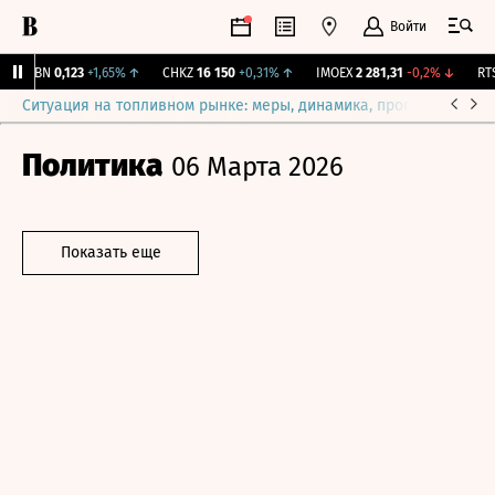
Войти
USBN
0,123
+1,65%
↑
CHKZ
16 150
+0,31%
↑
IMOEX
2 281,31
-0,2%
↓
RTSI
Ситуация на топливном рынке: меры, динамика, прогнозы
Выб
Политика
06 Марта 2026
Показать еще