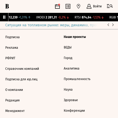
Войти
ирж.
12,239
+1,31%
↑
IMOEX
2 281,31
-0,2%
↓
RTSI
874,64
-1,12%
↓
RGBI
1
Ситуация на топливном рынке: меры, динамика, прогнозы
Выб
Наши проекты
Подписка
ВЕДЫ
Реклама
Город
РФРИТ
Аналитика
Справочник компаний
Промышленность
Подписка для юр.лиц
Наука
О компании
Здоровье
Редакция
Конференции
Менеджмент