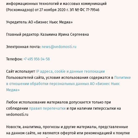
информационных технологий и массовых коммуникаций
(Роскомнадзор) от 27 ноября 2020 г. ЭЛ № ФС 77-79546
Учредитель: АО «Бизнес Ньюс Медиа»
Главный редактор: Казьмина Ирина Сергеевна
Электронная почта:
news@vedomosti.ru
Телефон:
+7 495 956-34-58
Сайт использует
IP адреса, cookie и данные геолокации
Пользователей сайта, условия использования содержатся в
Политике
в отношении обработки персональных данных АО «Бизнес Ньюс
Медиа»
Любое использование материалов допускается только при
соблюдении
правил перепечатки
и при наличии гиперссылки на
vedomosti.ru
Новости, аналитика, прогнозы и другие материалы, представленные
на данном сайте, не являются офертой или рекомендацией к покупке