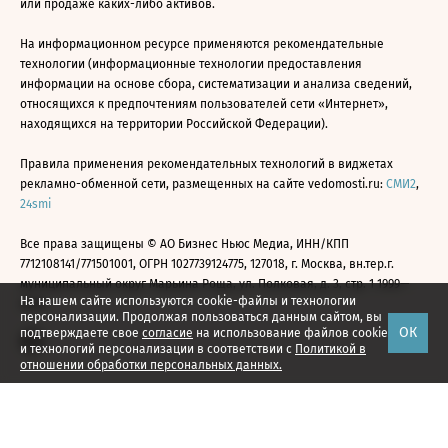
или продаже каких-либо активов.
На информационном ресурсе применяются рекомендательные
технологии (информационные технологии предоставления
информации на основе сбора, систематизации и анализа сведений,
относящихся к предпочтениям пользователей сети «Интернет»,
находящихся на территории Российской Федерации).
Правила применения рекомендательных технологий в виджетах
рекламно-обменной сети, размещенных на сайте vedomosti.ru:
СМИ2
,
24smi
Все права защищены © АО Бизнес Ньюс Медиа, ИНН/КПП
7712108141/771501001, ОГРН 1027739124775, 127018, г. Москва, вн.тер.г.
муниципальный округ Марьина Роща, ул. Полковая, д. 3, стр. 1 1999—
На нашем сайте используются cookie-файлы и технологии
2026
персонализации. Продолжая пользоваться данным сайтом, вы
ОК
подтверждаете свое
согласие
на использование файлов cookie
и технологий персонализации в соответствии с
Политикой в
отношении обработки персональных данных.