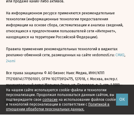
или продаже каких-либо активов.
На информационном ресурсе применяются рекомендательные
технологии (информационные технологии предоставления
информации на основе сбора, систематизации и анализа сведений,
относящихся к предпочтениям пользователей сети «Интернет»,
находящихся на территории Российской Федерации).
Правила применения рекомендательных технологий в виджетах
рекламно-обменной сети, размещенных на сайте vedomosti.ru:
СМИ2
,
24smi
Все права защищены © АО Бизнес Ньюс Медиа, ИНН/КПП
7712108141/771501001, ОГРН 1027739124775, 127018, г. Москва, вн.тер.г.
муниципальный округ Марьина Роща, ул. Полковая, д. 3, стр. 1 1999—
На нашем сайте используются cookie-файлы и технологии
2026
персонализации. Продолжая пользоваться данным сайтом, вы
ОК
подтверждаете свое
согласие
на использование файлов cookie
и технологий персонализации в соответствии с
Политикой в
отношении обработки персональных данных.