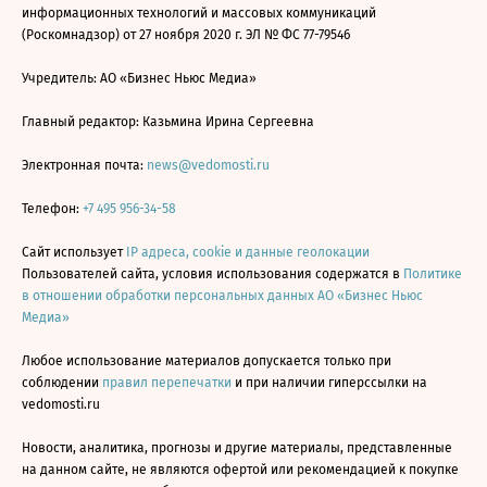
информационных технологий и массовых коммуникаций
(Роскомнадзор) от 27 ноября 2020 г. ЭЛ № ФС 77-79546
Учредитель: АО «Бизнес Ньюс Медиа»
Главный редактор: Казьмина Ирина Сергеевна
Электронная почта:
news@vedomosti.ru
Телефон:
+7 495 956-34-58
Сайт использует
IP адреса, cookie и данные геолокации
Пользователей сайта, условия использования содержатся в
Политике
в отношении обработки персональных данных АО «Бизнес Ньюс
Медиа»
Любое использование материалов допускается только при
соблюдении
правил перепечатки
и при наличии гиперссылки на
vedomosti.ru
Новости, аналитика, прогнозы и другие материалы, представленные
на данном сайте, не являются офертой или рекомендацией к покупке