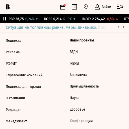
Войти
BSPBP
36,75
+1,24%
↑
RGSS
0,214
+2,19%
↑
IMOEX
2 274,42
-0,5%
↓
RTS
Ситуация на топливном рынке: меры, динамика, прогнозы
Выб
Наши проекты
Подписка
ВЕДЫ
Реклама
Город
РФРИТ
Аналитика
Справочник компаний
Промышленность
Подписка для юр.лиц
Наука
О компании
Здоровье
Редакция
Конференции
Менеджмент