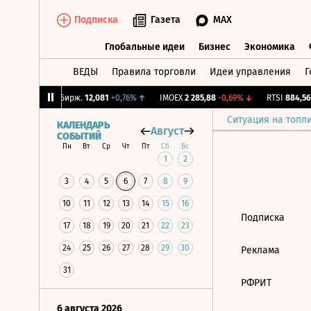
Подписка
Газета
MAX
Глобальные идеи
Бизнес
Экономика
ВЕДЫ
Правила торговли
Идеи управления
Г
Глобальные идеи
Бизнес
Экономик
,76%
↓
CNY Бирж.
12,081
+0,76%
↑
IMOEX
2 285,88
-0,69%
↓
RTSI
884,56
-
Ситуация на топл
КАЛЕНДАРЬ
Август
СОБЫТИЙ
Пн
Вт
Ср
Чт
Пт
Сб
Вс
1
2
3
4
5
6
7
8
9
10
11
12
13
14
15
16
Подписка
17
18
19
20
21
22
23
24
25
26
27
28
29
30
Реклама
31
РФРИТ
6 августа 2026