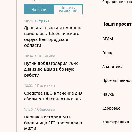
Справочник ко
Новости
Новости
компаний
18:28
/
Страна
Наши проек
Дрон атаковал автомобиль
врио главы Шебекинского
ВЕДЫ
округа Белгородской
области
Город
18:04
/ Политика
Путин поблагодарил 76-ю
Аналитика
дивизию ВДВ за боевую
работу
Промышленнос
18:03
/ Политика
Средства ПВО в течение дня
Наука
сбили 281 беспилотник ВСУ
Здоровье
17:50
/ Общество
Первая в истории 500-
Конференции
балльница ЕГЭ поступила в
МФТИ