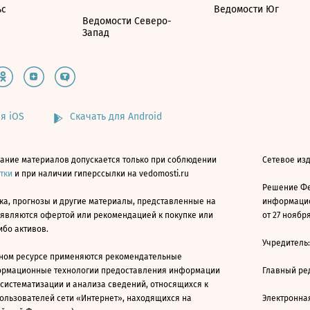
ьс
Ведомости Юг
Ведомости Северо-
Запад
я iOS
Скачать для Android
ание материалов допускается только при соблюдении
Сетевое изд
атки
и при наличии гиперссылки на vedomosti.ru
Решение Фе
ка, прогнозы и другие материалы, представленные на
информацио
 являются офертой или рекомендацией к покупке или
от 27 ноября
ибо активов.
Учредитель
ном ресурсе применяются рекомендательные
ормационные технологии предоставления информации
Главный ре
 систематизации и анализа сведений, относящихся к
ользователей сети «Интернет», находящихся на
Электронна