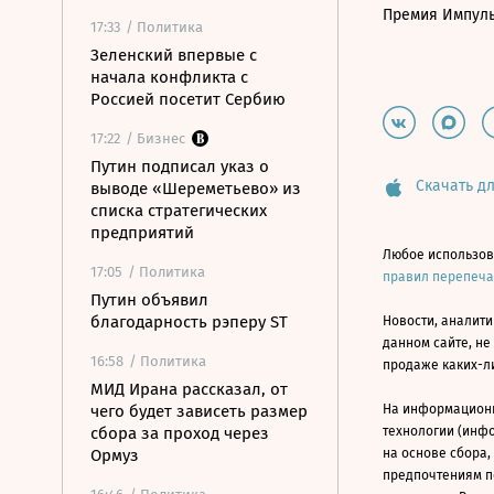
Премия Импул
17:33
/ Политика
Зеленский впервые с
начала конфликта с
Россией посетит Сербию
17:22
/ Бизнес
Путин подписал указ о
Скачать дл
выводе «Шереметьево» из
списка стратегических
предприятий
Любое использов
17:05
/ Политика
правил перепеч
Путин объявил
благодарность рэперу ST
Новости, аналити
данном сайте, не
16:58
/ Политика
продаже каких-л
МИД Ирана рассказал, от
чего будет зависеть размер
На информацион
сбора за проход через
технологии (инф
Ормуз
на основе сбора,
предпочтениям п