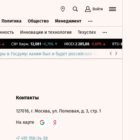
Войти
Политика
Общество
Менеджмент
нность
Инновации и технологии
Техуспех
ть
Политика
Общество
Менеджмент
↓
CNY Бирж.
12,081
+0,76%
↑
IMOEX
2 285,88
-0,69%
↓
RTSI
884,56
-1,27
ры в Госдуму: каким был и будет российский парламент
Война н
Контакты
127018, г. Москва, ул. Полковая, д. 3, стр. 1
На карте
+7 495 956-34-58