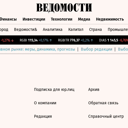
Финансы
Инвестиции
Технологии
Медиа
Недвижимость
ород
Ведомости&
Аналитика
Капитал
Страна
Промышле
а
Финансы
Инвестиции
Технологии
Медиа
Недвижимос
1,27%
↓
RGBI
115,34
+0,17%
↑
RGBITR
776,37
+0,2%
↑
DIAS
1 145,5
-6,76%
ивном рынке: меры, динамика, прогнозы
Выбор редакции
Выбо
Подписка для юр.лиц
Архив
О компании
Обратная связь
Редакция
Справочный центр