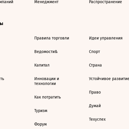
мпаний
Менеджмент
Распространение
ты
Правила торговли
Идеи управления
Ведомости&
Спорт
Капитал
Страна
ть
Инновации и
Устойчивое развити
технологии
Право
Как потратить
Думай
Туризм
Техуспех
Форум