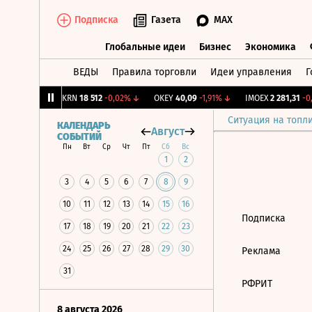
Подписка
Газета
MAX
Глобальные идеи
Бизнес
Экономика
ВЕДЫ
Правила торговли
Идеи управления
Г
Глобальные идеи
Бизнес
Экономик
9
+1,31%
↑
AKRN
18 512
-0,02%
↓
OKEY
40,09
-1,91%
↓
IMOEX
2 281,31
-0,
Ситуация на топл
КАЛЕНДАРЬ
Август
СОБЫТИЙ
Пн
Вт
Ср
Чт
Пт
Сб
Вс
1
2
3
4
5
6
7
8
9
10
11
12
13
14
15
16
Подписка
17
18
19
20
21
22
23
24
25
26
27
28
29
30
Реклама
31
РФРИТ
8 августа 2026