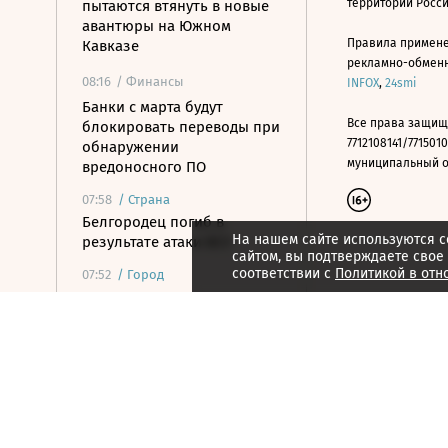
территории Росс
пытаются втянуть в новые
авантюры на Южном
Правила примене
Кавказе
рекламно-обменно
08:16
/ Финансы
INFOX
,
24smi
Банки с марта будут
Все права защищ
блокировать переводы при
7712108141/7715010
обнаружении
муниципальный окр
вредоносного ПО
07:58
/
Страна
Белгородец погиб в
На нашем сайте используются c
результате атаки ВСУ
сайтом, вы подтверждаете свое
соответствии с
Политикой в отн
07:52
/
Город
Гастрономия, история
литературы и
экзистенциализм: книжные
новинки лета
07:42
/ Политика
Какие законы вступили в
силу в августе