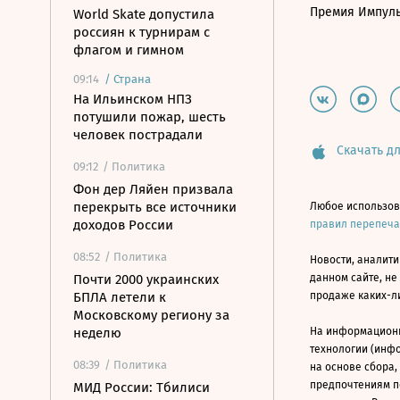
Премия Импул
World Skate допустила
россиян к турнирам с
флагом и гимном
09:14
/
Страна
На Ильинском НПЗ
потушили пожар, шесть
человек пострадали
Скачать дл
09:12
/ Политика
Фон дер Ляйен призвала
перекрыть все источники
Любое использов
доходов России
правил перепеч
08:52
/ Политика
Новости, аналити
Почти 2000 украинских
данном сайте, не
БПЛА летели к
продаже каких-л
Московскому региону за
неделю
На информацион
технологии (инф
08:39
/ Политика
на основе сбора,
предпочтениям п
МИД России: Тбилиси