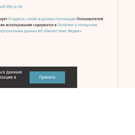
 495 956-34-58
ьзует
IP адреса, cookie и данные геолокации
Пользователей
овия использования содержатся в
Политике в отношении
персональных данных АО «Бизнес Ньюс Медиа»
ься данным
Принять
изации в