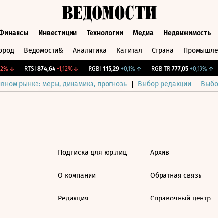
Финансы
Инвестиции
Технологии
Медиа
Недвижимость
ород
Ведомости&
Аналитика
Капитал
Страна
Промышле
а
Финансы
Инвестиции
Технологии
Медиа
Недвижимос
2%
↓
RTSI
874,64
-1,12%
↓
RGBI
115,29
+0,1%
↑
RGBITR
777,05
+0,19%
↑
ивном рынке: меры, динамика, прогнозы
Выбор редакции
Выбо
Подписка для юр.лиц
Архив
О компании
Обратная связь
Редакция
Справочный центр