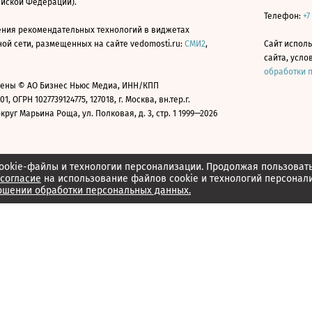
ийской Федерации).
Телефон:
+7
ния рекомендательных технологий в виджетах
й сети, размещенных на сайте vedomosti.ru:
СМИ2
,
Сайт испол
сайта, усл
обработки 
ены © АО Бизнес Ньюс Медиа, ИНН/КПП
01, ОГРН 1027739124775, 127018, г. Москва, вн.тер.г.
уг Марьина Роща, ул. Полковая, д. 3, стр. 1 1999—2026
ookie-файлы и технологии персонализации. Продолжая пользоват
согласие
на использование файлов cookie и технологий персонал
ошении обработки персональных данных.