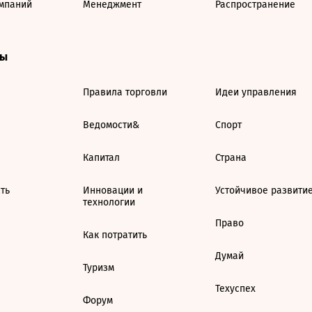
мпаний
Менеджмент
Распространение
ты
Правила торговли
Идеи управления
Ведомости&
Спорт
Капитал
Страна
ть
Инновации и
Устойчивое развити
технологии
Право
Как потратить
Думай
Туризм
Техуспех
Форум