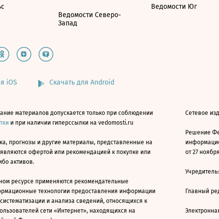
ьс
Ведомости Юг
Ведомости Северо-
Запад
я iOS
Скачать для Android
ание материалов допускается только при соблюдении
Сетевое изд
атки
и при наличии гиперссылки на vedomosti.ru
Решение Фе
ка, прогнозы и другие материалы, представленные на
информацио
 являются офертой или рекомендацией к покупке или
от 27 ноября
ибо активов.
Учредитель
ном ресурсе применяются рекомендательные
ормационные технологии предоставления информации
Главный ре
 систематизации и анализа сведений, относящихся к
ользователей сети «Интернет», находящихся на
Электронна