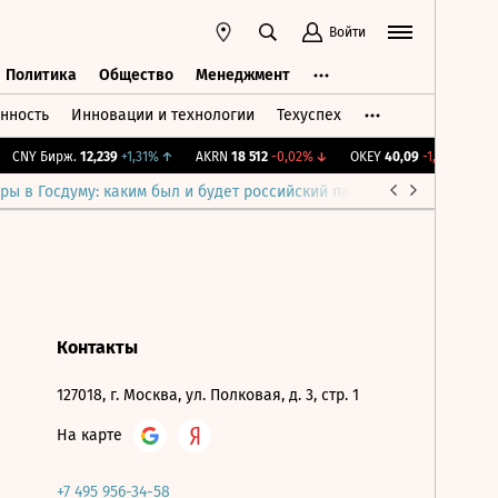
Войти
Политика
Общество
Менеджмент
нность
Инновации и технологии
Техуспех
ть
Политика
Общество
Менеджмент
CNY Бирж.
12,239
+1,31%
↑
AKRN
18 512
-0,02%
↓
OKEY
40,09
-1,91%
↓
I
ры в Госдуму: каким был и будет российский парламент
Война н
Контакты
127018, г. Москва, ул. Полковая, д. 3, стр. 1
На карте
+7 495 956-34-58