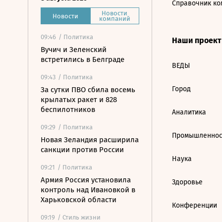
Справочник ко
Новости
Новости
компаний
09:46
/ Политика
Наши проек
Вучич и Зеленский
встретились в Белграде
ВЕДЫ
09:43
/ Политика
Город
За сутки ПВО сбила восемь
крылатых ракет и 828
беспилотников
Аналитика
09:29
/ Политика
Промышленнос
Новая Зеландия расширила
санкции против России
Наука
09:21
/ Политика
Армия Россия установила
Здоровье
контроль над Ивановкой в
Харьковской области
Конференции
09:19
/ Стиль жизни