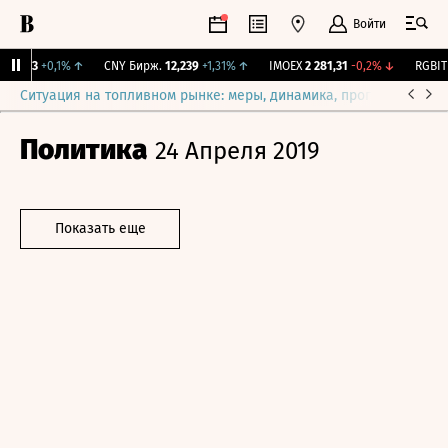
Войти
115,3
+0,1%
↑
CNY Бирж.
12,239
+1,31%
↑
IMOEX
2 281,31
-0,2%
↓
RGBITR
Ситуация на топливном рынке: меры, динамика, прогнозы
Выб
Политика
24 Апреля 2019
Показать еще