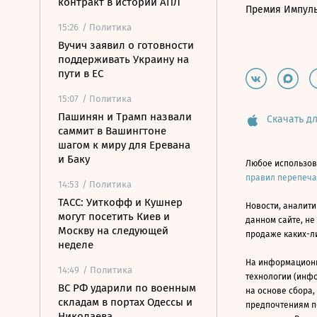
контракт в истории АПЛ
Премия Импул
15:26
/ Политика
Вучич заявил о готовности
поддерживать Украину на
пути в ЕС
15:07
/ Политика
Пашинян и Трамп назвали
Скачать дл
саммит в Вашингтоне
шагом к миру для Еревана
и Баку
Любое использов
правил перепеч
14:53
/ Политика
ТАСС: Уиткофф и Кушнер
Новости, аналити
могут посетить Киев и
данном сайте, не
Москву на следующей
продаже каких-л
неделе
На информацион
14:49
/ Политика
технологии (инф
ВС РФ ударили по военным
на основе сбора,
складам в портах Одессы и
предпочтениям п
Николаева