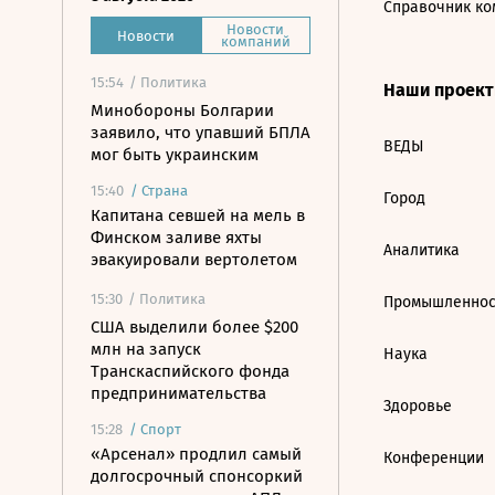
Справочник ко
Новости
Новости
компаний
15:54
/ Политика
Наши проек
Минобороны Болгарии
заявило, что упавший БПЛА
ВЕДЫ
мог быть украинским
15:40
/
Страна
Город
Капитана севшей на мель в
Финском заливе яхты
Аналитика
эвакуировали вертолетом
15:30
/ Политика
Промышленнос
США выделили более $200
млн на запуск
Наука
Транскаспийского фонда
предпринимательства
Здоровье
15:28
/
Спорт
«Арсенал» продлил самый
Конференции
долгосрочный спонсоркий