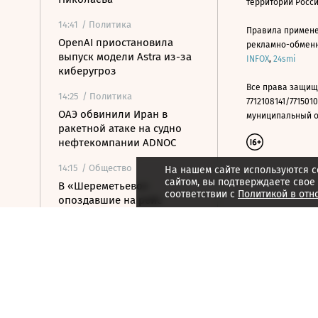
территории Росс
14:41
/ Политика
Правила примене
OpenAI приостановила
рекламно-обменно
выпуск модели Astra из-за
INFOX
,
24smi
киберугроз
Все права защищ
14:25
/ Политика
7712108141/7715010
ОАЭ обвинили Иран в
муниципальный окр
ракетной атаке на судно
нефтекомпании ADNOC
14:15
/ Общество
На нашем сайте используются c
сайтом, вы подтверждаете свое
В «Шереметьево»
соответствии с
Политикой в отн
опоздавшие на рейс
пассажирки выбежали на
летное поле
13:55
/ Общество
В Норильске грузовой
Boeing выкатился за
пределы взлетно-
посадочной полосы