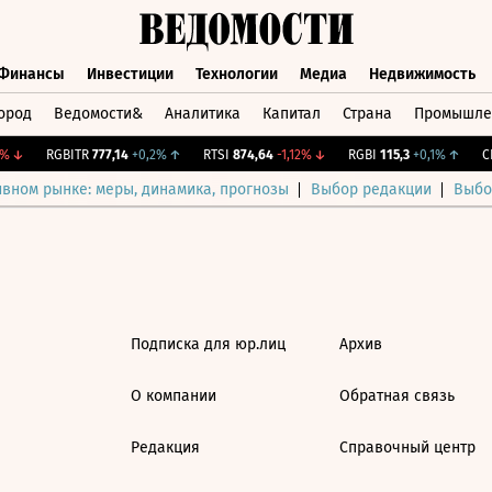
Финансы
Инвестиции
Технологии
Медиа
Недвижимость
ород
Ведомости&
Аналитика
Капитал
Страна
Промышле
а
Финансы
Инвестиции
Технологии
Медиа
Недвижимос
↓
RGBITR
777,14
+0,2%
↑
RTSI
874,64
-1,12%
↓
RGBI
115,3
+0,1%
↑
CN
ивном рынке: меры, динамика, прогнозы
Выбор редакции
Выбо
Подписка для юр.лиц
Архив
О компании
Обратная связь
Редакция
Справочный центр