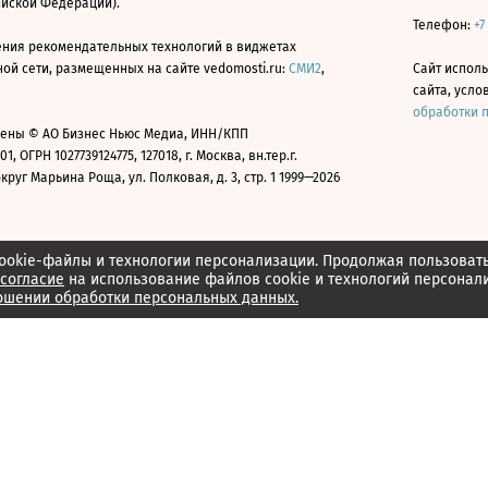
ийской Федерации).
Телефон:
+7
ния рекомендательных технологий в виджетах
й сети, размещенных на сайте vedomosti.ru:
СМИ2
,
Сайт испол
сайта, усл
обработки 
ены © АО Бизнес Ньюс Медиа, ИНН/КПП
01, ОГРН 1027739124775, 127018, г. Москва, вн.тер.г.
уг Марьина Роща, ул. Полковая, д. 3, стр. 1 1999—2026
ookie-файлы и технологии персонализации. Продолжая пользоват
согласие
на использование файлов cookie и технологий персонал
ошении обработки персональных данных.