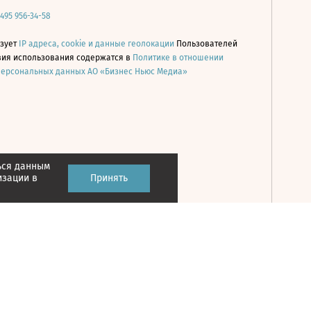
 495 956-34-58
ьзует
IP адреса, cookie и данные геолокации
Пользователей
овия использования содержатся в
Политике в отношении
персональных данных АО «Бизнес Ньюс Медиа»
ься данным
Принять
изации в