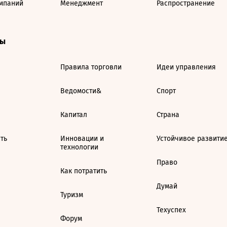
мпаний
Менеджмент
Распространение
ты
Правила торговли
Идеи управления
Ведомости&
Спорт
Капитал
Страна
ть
Инновации и
Устойчивое развити
технологии
Право
Как потратить
Думай
Туризм
Техуспех
Форум