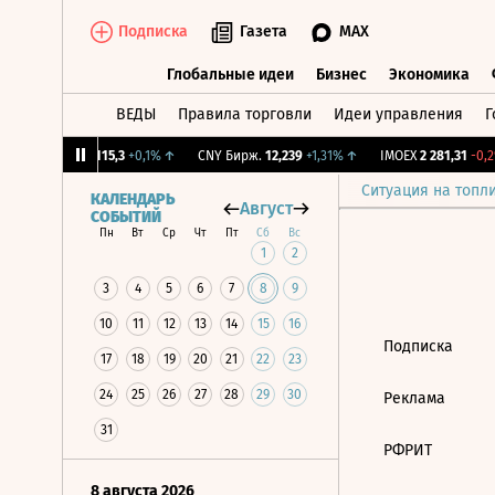
Подписка
Газета
MAX
Глобальные идеи
Бизнес
Экономика
ВЕДЫ
Правила торговли
Идеи управления
Г
Глобальные идеи
Бизнес
Экономик
12%
↓
RGBI
115,3
+0,1%
↑
CNY Бирж.
12,239
+1,31%
↑
IMOEX
2 281,31
-0,2%
Ситуация на топл
КАЛЕНДАРЬ
Август
СОБЫТИЙ
Пн
Вт
Ср
Чт
Пт
Сб
Вс
1
2
3
4
5
6
7
8
9
10
11
12
13
14
15
16
Подписка
17
18
19
20
21
22
23
24
25
26
27
28
29
30
Реклама
31
РФРИТ
8 августа 2026