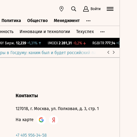
Войти
Политика
Общество
Менеджмент
нность
Инновации и технологии
Техуспех
ть
Политика
Общество
Менеджмент
Y Бирж.
12,239
+1,31%
↑
IMOEX
2 281,31
-0,2%
↓
RGBITR
777,14
+0,2%
↑
RT
ры в Госдуму: каким был и будет российский парламент
Война н
Контакты
127018, г. Москва, ул. Полковая, д. 3, стр. 1
На карте
+7 495 956-34-58