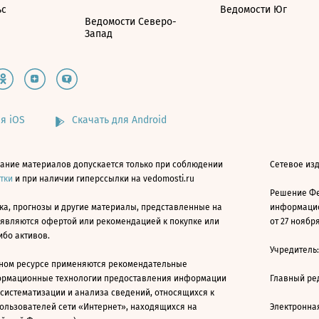
ьс
Ведомости Юг
Ведомости Северо-
Запад
я iOS
Скачать для Android
ание материалов допускается только при соблюдении
Сетевое изд
атки
и при наличии гиперссылки на vedomosti.ru
Решение Фе
ка, прогнозы и другие материалы, представленные на
информацио
 являются офертой или рекомендацией к покупке или
от 27 ноября
ибо активов.
Учредитель
ном ресурсе применяются рекомендательные
ормационные технологии предоставления информации
Главный ре
 систематизации и анализа сведений, относящихся к
ользователей сети «Интернет», находящихся на
Электронна