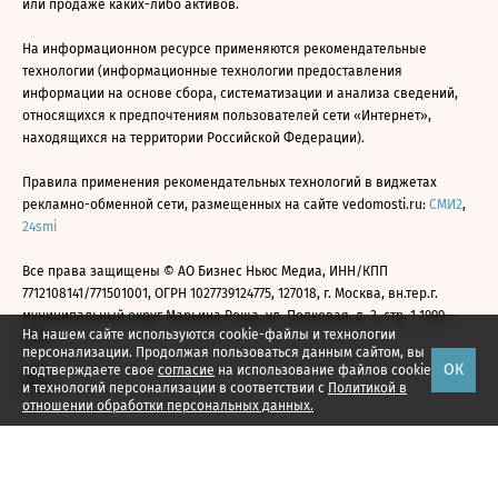
или продаже каких-либо активов.
На информационном ресурсе применяются рекомендательные
технологии (информационные технологии предоставления
информации на основе сбора, систематизации и анализа сведений,
относящихся к предпочтениям пользователей сети «Интернет»,
находящихся на территории Российской Федерации).
Правила применения рекомендательных технологий в виджетах
рекламно-обменной сети, размещенных на сайте vedomosti.ru:
СМИ2
,
24smi
Все права защищены © АО Бизнес Ньюс Медиа, ИНН/КПП
7712108141/771501001, ОГРН 1027739124775, 127018, г. Москва, вн.тер.г.
муниципальный округ Марьина Роща, ул. Полковая, д. 3, стр. 1 1999—
На нашем сайте используются cookie-файлы и технологии
2026
персонализации. Продолжая пользоваться данным сайтом, вы
ОК
подтверждаете свое
согласие
на использование файлов cookie
и технологий персонализации в соответствии с
Политикой в
отношении обработки персональных данных.