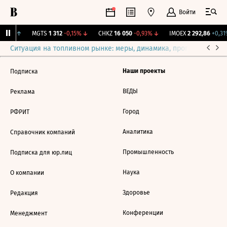
Войти
,06%
↑
MGTS
1 312
-0,15%
↓
CHKZ
16 050
-0,93%
↓
IMOEX
2 292,86
+0,31
Ситуация на топливном рынке: меры, динамика, прогнозы
Выб
Наши проекты
Подписка
ВЕДЫ
Реклама
Город
РФРИТ
Аналитика
Справочник компаний
Промышленность
Подписка для юр.лиц
Наука
О компании
Здоровье
Редакция
Конференции
Менеджмент