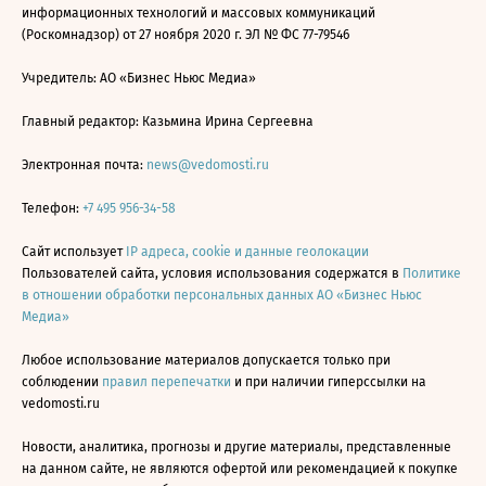
информационных технологий и массовых коммуникаций
(Роскомнадзор) от 27 ноября 2020 г. ЭЛ № ФС 77-79546
Учредитель: АО «Бизнес Ньюс Медиа»
Главный редактор: Казьмина Ирина Сергеевна
Электронная почта:
news@vedomosti.ru
Телефон:
+7 495 956-34-58
Сайт использует
IP адреса, cookie и данные геолокации
Пользователей сайта, условия использования содержатся в
Политике
в отношении обработки персональных данных АО «Бизнес Ньюс
Медиа»
Любое использование материалов допускается только при
соблюдении
правил перепечатки
и при наличии гиперссылки на
vedomosti.ru
Новости, аналитика, прогнозы и другие материалы, представленные
на данном сайте, не являются офертой или рекомендацией к покупке