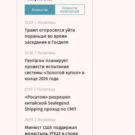
Новости
Новости
компаний
21:57
/ Политика
Трамп отпросился уйти
пораньше во время
заседания в Госдепе
21:32
/ Политика
Пентагон планирует
провести испытания
системы «Золотой купол» в
конце 2026 года
21:17
/ Политика
«Росатом» разрешил
китайской Sealegend
Shipping проход по СМП
20:51
/ Политика
Минюст США поддержал
монастырь РПЦЗ в споре