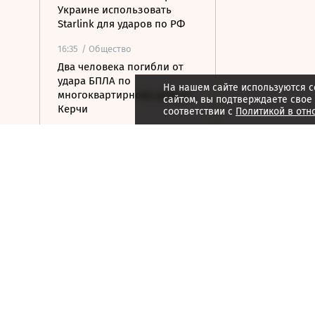
Украине использовать
Starlink для ударов по РФ
16:35
/ Общество
Два человека погибли от
удара БПЛА по
На нашем сайте используются c
многоквартирному дому в
сайтом, вы подтверждаете свое
Керчи
соответствии с
Политикой в отн
16:32
/ Бизнес
Сбор тепличных овощей в
РФ вырос на 3,5% до 1 млн
тонн
16:23
/ Политика
Суд США остановил проект
строительства бального
зала в Белом доме
16:11
/ Политика
СМИ: Иран хочет отмены
санкций США в обмен на