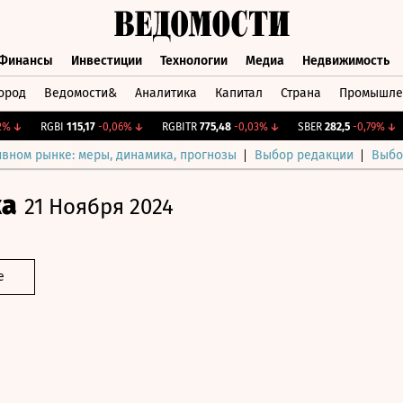
Финансы
Инвестиции
Технологии
Медиа
Недвижимость
ород
Ведомости&
Аналитика
Капитал
Страна
Промышле
а
Финансы
Инвестиции
Технологии
Медиа
Недвижимос
↓
RGBI
115,17
-0,06%
↓
RGBITR
775,48
-0,03%
↓
SBER
282,5
-0,79%
↓
ивном рынке: меры, динамика, прогнозы
Выбор редакции
Выбо
ка
21 Ноября 2024
е