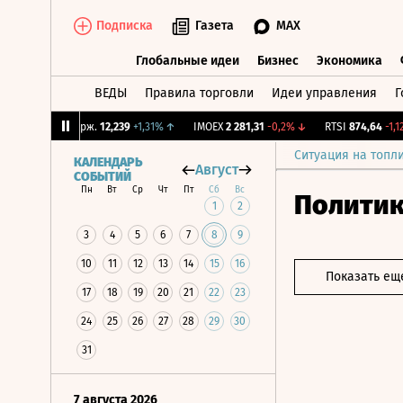
Подписка
Газета
MAX
Глобальные идеи
Бизнес
Экономика
ВЕДЫ
Правила торговли
Идеи управления
Г
Глобальные идеи
Бизнес
Экономик
↓
CNY Бирж.
12,239
+1,31%
↑
IMOEX
2 281,31
-0,2%
↓
RTSI
874,64
-1,12%
Ситуация на топл
КАЛЕНДАРЬ
Август
СОБЫТИЙ
Пн
Вт
Ср
Чт
Пт
Сб
Вс
Полити
1
2
3
4
5
6
7
8
9
10
11
12
13
14
15
16
Показать ещ
17
18
19
20
21
22
23
24
25
26
27
28
29
30
31
7 августа 2026