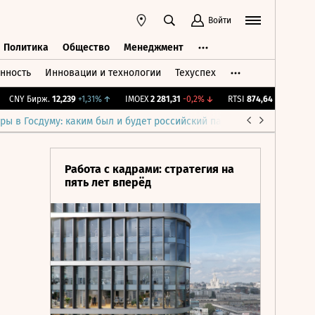
Войти
Политика
Общество
Менеджмент
нность
Инновации и технологии
Техуспех
ть
Политика
Общество
Менеджмент
CNY Бирж.
12,239
+1,31%
↑
IMOEX
2 281,31
-0,2%
↓
RTSI
874,64
-1,12%
↓
R
ры в Госдуму: каким был и будет российский парламент
Война н
Работа с кадрами: стратегия на
пять лет вперёд