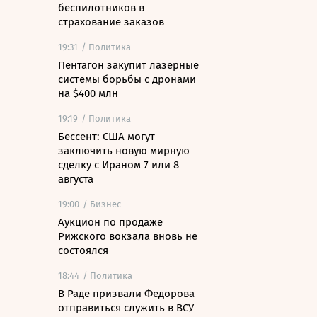
беспилотников в
страхование заказов
19:31
/ Политика
Пентагон закупит лазерные
системы борьбы с дронами
на $400 млн
19:19
/ Политика
Бессент: США могут
заключить новую мирную
сделку с Ираном 7 или 8
августа
19:00
/ Бизнес
Аукцион по продаже
Рижского вокзала вновь не
состоялся
18:44
/ Политика
В Раде призвали Федорова
отправиться служить в ВСУ