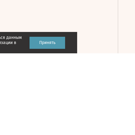
ься данным
Принять
изации в