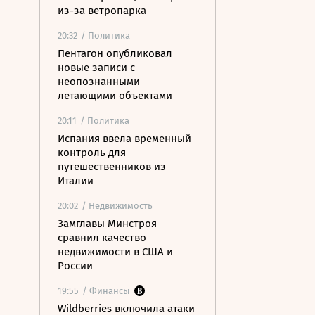
из-за ветропарка
20:32
/ Политика
Пентагон опубликовал
новые записи с
неопознанными
летающими объектами
20:11
/ Политика
Испания ввела временный
контроль для
путешественников из
Италии
20:02
/ Недвижимость
Замглавы Минстроя
сравнил качество
недвижимости в США и
России
19:55
/ Финансы
Wildberries включила атаки