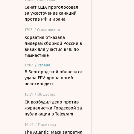
Сенат США проголосовал
за ужесточение санкций
против РФ и Ирана
17:15
/ Стиль жизни
Хорватия отказала
лидерам сборной России в
визах для участия в ЧЕ по
гимнастике
17:07
/
Страна
В Белгородской области от
удара FPV-дрона погиб
велосипедист
16:51
/ Общество
СК возбудил дело против
журналистки Гордеевой за
публикации в Telegram
16:46
/ Политика
The Atlantic: Маск запретил