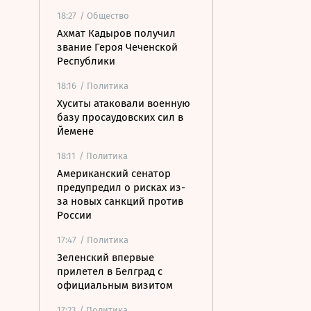
18:27
/ Общество
Ахмат Кадыров получил
звание Героя Чеченской
Республики
18:16
/ Политика
Хуситы атаковали военную
базу просаудовских сил в
Йемене
18:11
/ Политика
Американский сенатор
предупредил о рисках из-
за новых санкций против
России
17:47
/ Политика
Зеленский впервые
прилетел в Белград с
официальным визитом
17:23
/ Политика