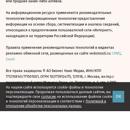
или продаже каких-либо активов.
На информационном ресурсе применяются рекомендательные
технологии (информационные технологии предоставления
информации на основе сбора, систематизации и анализа сведений,
относящихся к предпочтениям пользователей сети «Интернет»,
находящихся на территории Российской Федерации).
Правила применения рекомендательных технологий в виджетах
рекламно-обменной сети, размещенных на сайте vedomosti.ru:
СМИ2
,
24smi
Все права защищены © АО Бизнес Ньюс Медиа, ИНН/КПП
7712108141/771501001, ОГРН 1027739124775, 127018, г. Москва, вн.тер.г.
муниципальный округ Марьина Роща, ул. Полковая, д. 3, стр. 1 1999—
На нашем сайте используются cookie-файлы и технологии
2026
персонализации. Продолжая пользоваться данным сайтом, вы
ОК
подтверждаете свое
согласие
на использование файлов cookie
и технологий персонализации в соответствии с
Политикой в
отношении обработки персональных данных.