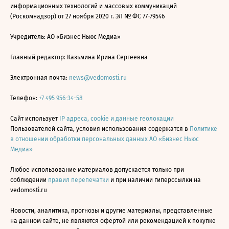
информационных технологий и массовых коммуникаций
(Роскомнадзор) от 27 ноября 2020 г. ЭЛ № ФС 77-79546
Учредитель: АО «Бизнес Ньюс Медиа»
Главный редактор: Казьмина Ирина Сергеевна
Электронная почта:
news@vedomosti.ru
Телефон:
+7 495 956-34-58
Сайт использует
IP адреса, cookie и данные геолокации
Пользователей сайта, условия использования содержатся в
Политике
в отношении обработки персональных данных АО «Бизнес Ньюс
Медиа»
Любое использование материалов допускается только при
соблюдении
правил перепечатки
и при наличии гиперссылки на
vedomosti.ru
Новости, аналитика, прогнозы и другие материалы, представленные
на данном сайте, не являются офертой или рекомендацией к покупке