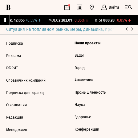
Войти
 Бирж.
12,056
+0,55%
↑
IMOEX
2 282,01
-0,85%
↓
RTSI
888,28
-0,85%
↓
R
Ситуация на топливном рынке: меры, динамика, прогнозы
Выб
Наши проекты
Подписка
ВЕДЫ
Реклама
Город
РФРИТ
Аналитика
Справочник компаний
Промышленность
Подписка для юр.лиц
Наука
О компании
Здоровье
Редакция
Конференции
Менеджмент