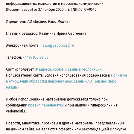
информационных технологий и массовых коммуникаций
(Роскомнадзор) от 27 ноября 2020 г. ЭЛ № ФС 77-79546
Учредитель: АО «Бизнес Ньюс Медиа»
Главный редактор: Казьмина Ирина Сергеевна
Электронная почта:
news@vedomosti.ru
Телефон:
+7 495 956-34-58
Сайт использует
IP адреса, cookie и данные геолокации
Пользователей сайта, условия использования содержатся в
Политике
в отношении обработки персональных данных АО «Бизнес Ньюс
Медиа»
Любое использование материалов допускается только при
соблюдении
правил перепечатки
и при наличии гиперссылки на
vedomosti.ru
Новости, аналитика, прогнозы и другие материалы, представленные
на данном сайте, не являются офертой или рекомендацией к покупке