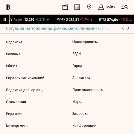
Войти
CNY Бирж.
12,239
+1,31%
↑
IMOEX
2 281,31
-0,2%
↓
RTSI
874,64
-1,12%
↓
Ситуация на топливном рынке: меры, динамика, прогнозы
Выб
Наши проекты
Подписка
ВЕДЫ
Реклама
Город
РФРИТ
Аналитика
Справочник компаний
Промышленность
Подписка для юр.лиц
Наука
О компании
Здоровье
Редакция
Конференции
Менеджмент