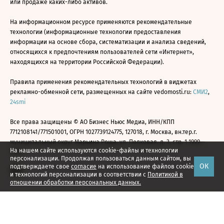
или продаже каких-либо активов.
На информационном ресурсе применяются рекомендательные
технологии (информационные технологии предоставления
информации на основе сбора, систематизации и анализа сведений,
относящихся к предпочтениям пользователей сети «Интернет»,
находящихся на территории Российской Федерации).
Правила применения рекомендательных технологий в виджетах
рекламно-обменной сети, размещенных на сайте vedomosti.ru:
СМИ2
,
24smi
Все права защищены © АО Бизнес Ньюс Медиа, ИНН/КПП
7712108141/771501001, ОГРН 1027739124775, 127018, г. Москва, вн.тер.г.
муниципальный округ Марьина Роща, ул. Полковая, д. 3, стр. 1 1999—
На нашем сайте используются cookie-файлы и технологии
2026
персонализации. Продолжая пользоваться данным сайтом, вы
ОК
подтверждаете свое
согласие
на использование файлов cookie
и технологий персонализации в соответствии с
Политикой в
отношении обработки персональных данных.