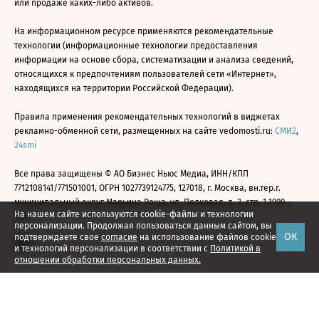
или продаже каких-либо активов.
На информационном ресурсе применяются рекомендательные
технологии (информационные технологии предоставления
информации на основе сбора, систематизации и анализа сведений,
относящихся к предпочтениям пользователей сети «Интернет»,
находящихся на территории Российской Федерации).
Правила применения рекомендательных технологий в виджетах
рекламно-обменной сети, размещенных на сайте vedomosti.ru:
СМИ2
,
24smi
Все права защищены © АО Бизнес Ньюс Медиа, ИНН/КПП
7712108141/771501001, ОГРН 1027739124775, 127018, г. Москва, вн.тер.г.
муниципальный округ Марьина Роща, ул. Полковая, д. 3, стр. 1 1999—
На нашем сайте используются cookie-файлы и технологии
2026
персонализации. Продолжая пользоваться данным сайтом, вы
ОК
подтверждаете свое
согласие
на использование файлов cookie
и технологий персонализации в соответствии с
Политикой в
отношении обработки персональных данных.