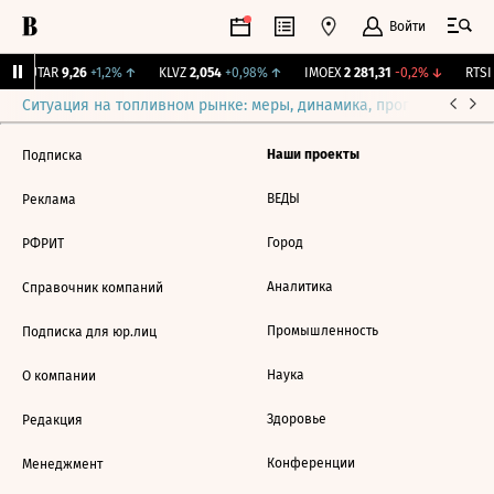
Войти
↑
UTAR
9,26
+1,2%
↑
KLVZ
2,054
+0,98%
↑
IMOEX
2 281,31
-0,2%
↓
RTSI
Ситуация на топливном рынке: меры, динамика, прогнозы
Выб
Наши проекты
Подписка
ВЕДЫ
Реклама
Город
РФРИТ
Аналитика
Справочник компаний
Промышленность
Подписка для юр.лиц
Наука
О компании
Здоровье
Редакция
Конференции
Менеджмент