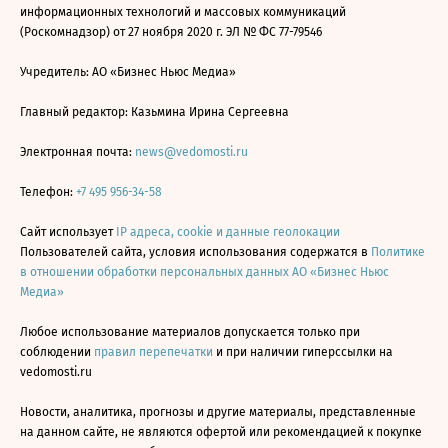
информационных технологий и массовых коммуникаций
(Роскомнадзор) от 27 ноября 2020 г. ЭЛ № ФС 77-79546
Учредитель: АО «Бизнес Ньюс Медиа»
Главный редактор: Казьмина Ирина Сергеевна
Электронная почта:
news@vedomosti.ru
Телефон:
+7 495 956-34-58
Сайт использует
IP адреса, cookie и данные геолокации
Пользователей сайта, условия использования содержатся в
Политике
в отношении обработки персональных данных АО «Бизнес Ньюс
Медиа»
Любое использование материалов допускается только при
соблюдении
правил перепечатки
и при наличии гиперссылки на
vedomosti.ru
Новости, аналитика, прогнозы и другие материалы, представленные
на данном сайте, не являются офертой или рекомендацией к покупке