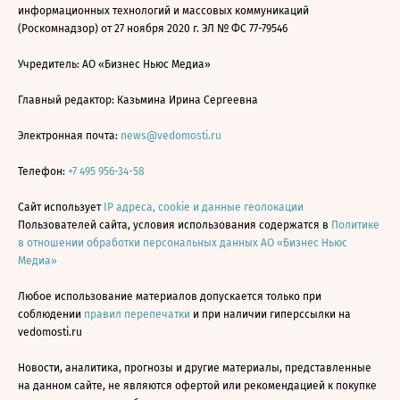
информационных технологий и массовых коммуникаций
(Роскомнадзор) от 27 ноября 2020 г. ЭЛ № ФС 77-79546
Учредитель: АО «Бизнес Ньюс Медиа»
Главный редактор: Казьмина Ирина Сергеевна
Электронная почта:
news@vedomosti.ru
Телефон:
+7 495 956-34-58
Сайт использует
IP адреса, cookie и данные геолокации
Пользователей сайта, условия использования содержатся в
Политике
в отношении обработки персональных данных АО «Бизнес Ньюс
Медиа»
Любое использование материалов допускается только при
соблюдении
правил перепечатки
и при наличии гиперссылки на
vedomosti.ru
Новости, аналитика, прогнозы и другие материалы, представленные
на данном сайте, не являются офертой или рекомендацией к покупке