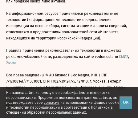
или продаже каких-либо активов.
На информационном ресурсе применяются рекомендательные
технологии (информационные технологии предоставления
информации на основе сбора, систематизации и анализа сведений,
относящихся к предпочтениям пользователей сети «Интернет»,
находящихся на территории Российской Федерации).
Правила применения рекомендательных технологий в виджетах
рекламно-обменной сети, размещенных на сайте vedomosti.ru:
СМИ2
,
24smi
Все права защищены © АО Бизнес Ньюс Медиа, ИНН/КПП
7712108141/771501001, ОГРН 1027739124775, 127018, г. Москва, вн.тер.г.
муниципальный округ Марьина Роща, ул. Полковая, д. 3, стр. 1 1999—
На нашем сайте используются cookie-файлы и технологии
2026
персонализации. Продолжая пользоваться данным сайтом, вы
ОК
подтверждаете свое
согласие
на использование файлов cookie
и технологий персонализации в соответствии с
Политикой в
отношении обработки персональных данных.