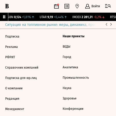
Войти
USBN
0,124
+1,81%
↑
UTAR
9,19
+0,44%
↑
IMOEX
2 281,31
-0,2%
↓
RTSI
Ситуация на топливном рынке: меры, динамика, прогнозы
Выб
Наши проекты
Подписка
ВЕДЫ
Реклама
Город
РФРИТ
Аналитика
Справочник компаний
Промышленность
Подписка для юр.лиц
Наука
О компании
Здоровье
Редакция
Конференции
Менеджмент