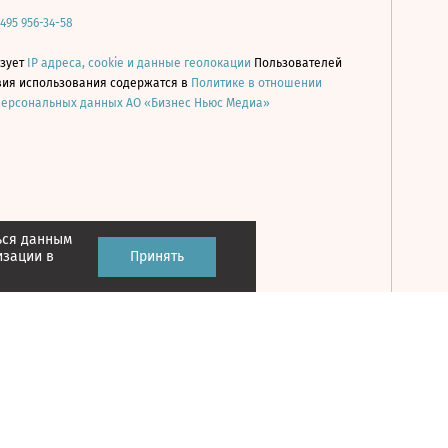
 495 956-34-58
ьзует
IP адреса, cookie и данные геолокации
Пользователей
овия использования содержатся в
Политике в отношении
персональных данных АО «Бизнес Ньюс Медиа»
ься данным
Принять
изации в