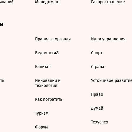
мпаний
Менеджмент
Распространение
ты
Правила торговли
Идеи управления
Ведомости&
Спорт
Капитал
Страна
ть
Инновации и
Устойчивое развити
технологии
Право
Как потратить
Думай
Туризм
Техуспех
Форум