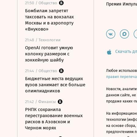
21:50
/ Общество
Премия Импул
Бомбилам запретят
таксовать на вокзалах
Москвы и в аэропорту
«Внуково»
21:48
/ Технологии
OpenAI готовит умную
Скачать дл
колонку размером с
хоккейную шайбу
21:44
/ Общество
Любое использов
правил перепеч
Бюджетные места ведущих
вузов занимает все больше
Новости, аналити
олимпиадников
данном сайте, не
продаже каких-л
21:42
/ Финансы
РНПК сохранила
На информацион
перестрахование военных
технологии (инф
рисков в Азовском и
на основе сбора,
Черном морях
предпочтениям п