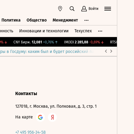
Войти
Политика
Общество
Менеджмент
нность
Инновации и технологии
Техуспех
ть
Политика
Общество
Менеджмент
%
↓
CNY Бирж.
12,081
+0,76%
↑
IMOEX
2 285,88
-0,69%
↓
RTSI
884,56
-1,2
ры в Госдуму: каким был и будет российский парламент
Война н
Контакты
127018, г. Москва, ул. Полковая, д. 3, стр. 1
На карте
+7 495 956-34-58