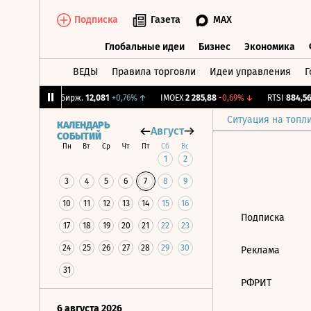
Подписка
Газета
MAX
Глобальные идеи
Бизнес
Экономика
ВЕДЫ
Правила торговли
Идеи управления
Г
Глобальные идеи
Бизнес
Экономик
,09%
↓
CNY Бирж.
12,081
+0,76%
↑
IMOEX
2 285,88
-0,69%
↓
RTSI
884,56
Ситуация на топл
КАЛЕНДАРЬ
Август
СОБЫТИЙ
Пн
Вт
Ср
Чт
Пт
Сб
Вс
1
2
3
4
5
6
7
8
9
10
11
12
13
14
15
16
Подписка
17
18
19
20
21
22
23
24
25
26
27
28
29
30
Реклама
31
РФРИТ
6 августа 2026