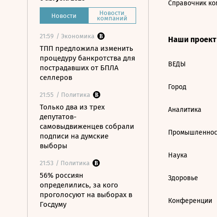
Справочник ко
Новости
Новости
компаний
21:59
/ Экономика
Наши проек
ТПП предложила изменить
процедуру банкротства для
ВЕДЫ
пострадавших от БПЛА
селлеров
Город
21:55
/ Политика
Только два из трех
Аналитика
депутатов-
самовыдвиженцев собрали
Промышленнос
подписи на думские
выборы
Наука
21:53
/ Политика
56% россиян
Здоровье
определились, за кого
проголосуют на выборах в
Конференции
Госдуму