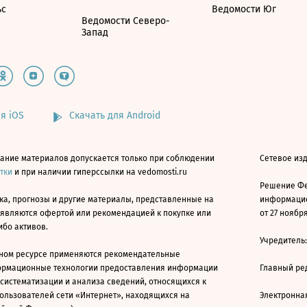
ьс
Ведомости Юг
Ведомости Северо-
Запад
я iOS
Скачать для Android
ание материалов допускается только при соблюдении
Сетевое изд
атки
и при наличии гиперссылки на vedomosti.ru
Решение Фе
ка, прогнозы и другие материалы, представленные на
информацио
 являются офертой или рекомендацией к покупке или
от 27 ноября
ибо активов.
Учредитель
ном ресурсе применяются рекомендательные
ормационные технологии предоставления информации
Главный ре
 систематизации и анализа сведений, относящихся к
ользователей сети «Интернет», находящихся на
Электронна