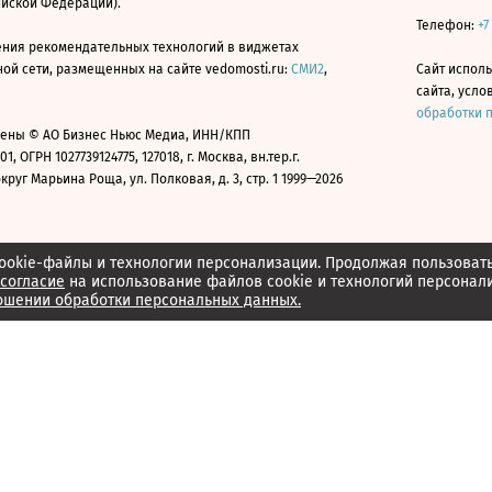
ийской Федерации).
Телефон:
+7
ния рекомендательных технологий в виджетах
й сети, размещенных на сайте vedomosti.ru:
СМИ2
,
Сайт испол
сайта, усл
обработки 
ены © АО Бизнес Ньюс Медиа, ИНН/КПП
01, ОГРН 1027739124775, 127018, г. Москва, вн.тер.г.
уг Марьина Роща, ул. Полковая, д. 3, стр. 1 1999—2026
ookie-файлы и технологии персонализации. Продолжая пользоват
согласие
на использование файлов cookie и технологий персонал
ошении обработки персональных данных.