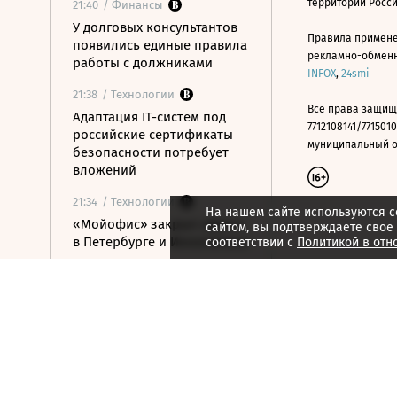
территории Росс
21:40
/ Финансы
У долговых консультантов
Правила примене
появились единые правила
рекламно-обменно
работы с должниками
INFOX
,
24smi
21:38
/ Технологии
Все права защищ
Адаптация IT-систем под
7712108141/7715010
российские сертификаты
муниципальный окр
безопасности потребует
вложений
21:34
/ Технологии
На нашем сайте используются c
«Мойофис» закрыл офисы
сайтом, вы подтверждаете свое
в Петербурге и Иннополисе
соответствии с
Политикой в отн
21:33
/ Политика
Россия поддержала
расширение
авиасообщения с
Казахстаном
21:28
/ Недвижимость