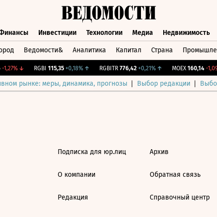
Финансы
Инвестиции
Технологии
Медиа
Недвижимость
ород
Ведомости&
Аналитика
Капитал
Страна
Промышле
а
Финансы
Инвестиции
Технологии
Медиа
Недвижимос
-1,27%
↓
RGBI
115,35
+0,18%
↑
RGBITR
776,42
+0,21%
↑
MOEX
160,14
-1,09
ивном рынке: меры, динамика, прогнозы
Выбор редакции
Выбо
Подписка для юр.лиц
Архив
О компании
Обратная связь
Редакция
Справочный центр