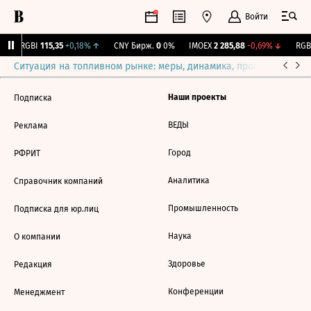
Войти
↓
RGBI
115,35
+0,18%
↑
CNY Бирж.
0
0%
IMOEX
2 285,88
-0,69%
↓
RGBI
Ситуация на топливном рынке: меры, динамика, прогнозы
Выб
Наши проекты
Подписка
ВЕДЫ
Реклама
Город
РФРИТ
Аналитика
Справочник компаний
Промышленность
Подписка для юр.лиц
Наука
О компании
Здоровье
Редакция
Конференции
Менеджмент