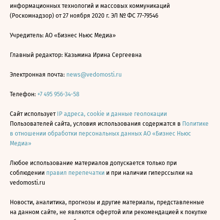
информационных технологий и массовых коммуникаций
(Роскомнадзор) от 27 ноября 2020 г. ЭЛ № ФС 77-79546
Учредитель: АО «Бизнес Ньюс Медиа»
Главный редактор: Казьмина Ирина Сергеевна
Электронная почта:
news@vedomosti.ru
Телефон:
+7 495 956-34-58
Сайт использует
IP адреса, cookie и данные геолокации
Пользователей сайта, условия использования содержатся в
Политике
в отношении обработки персональных данных АО «Бизнес Ньюс
Медиа»
Любое использование материалов допускается только при
соблюдении
правил перепечатки
и при наличии гиперссылки на
vedomosti.ru
Новости, аналитика, прогнозы и другие материалы, представленные
на данном сайте, не являются офертой или рекомендацией к покупке