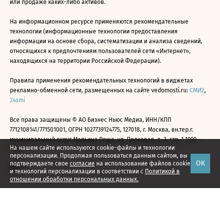
или продаже каких-либо активов.
На информационном ресурсе применяются рекомендательные
технологии (информационные технологии предоставления
информации на основе сбора, систематизации и анализа сведений,
относящихся к предпочтениям пользователей сети «Интернет»,
находящихся на территории Российской Федерации).
Правила применения рекомендательных технологий в виджетах
рекламно-обменной сети, размещенных на сайте vedomosti.ru:
СМИ2
,
24smi
Все права защищены © АО Бизнес Ньюс Медиа, ИНН/КПП
7712108141/771501001, ОГРН 1027739124775, 127018, г. Москва, вн.тер.г.
муниципальный округ Марьина Роща, ул. Полковая, д. 3, стр. 1 1999—
На нашем сайте используются cookie-файлы и технологии
2026
персонализации. Продолжая пользоваться данным сайтом, вы
ОК
подтверждаете свое
согласие
на использование файлов cookie
и технологий персонализации в соответствии с
Политикой в
отношении обработки персональных данных.