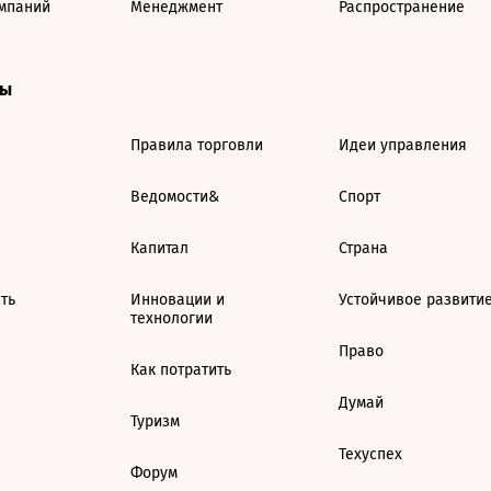
мпаний
Менеджмент
Распространение
ты
Правила торговли
Идеи управления
Ведомости&
Спорт
Капитал
Страна
ть
Инновации и
Устойчивое развити
технологии
Право
Как потратить
Думай
Туризм
Техуспех
Форум