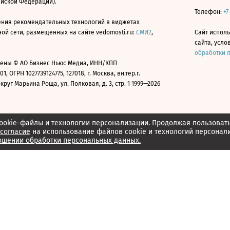
ийской Федерации).
Телефон:
+7
ния рекомендательных технологий в виджетах
й сети, размещенных на сайте vedomosti.ru:
СМИ2
,
Сайт испол
сайта, усл
обработки 
ены © АО Бизнес Ньюс Медиа, ИНН/КПП
01, ОГРН 1027739124775, 127018, г. Москва, вн.тер.г.
уг Марьина Роща, ул. Полковая, д. 3, стр. 1 1999—2026
ookie-файлы и технологии персонализации. Продолжая пользоват
согласие
на использование файлов cookie и технологий персонал
ошении обработки персональных данных.