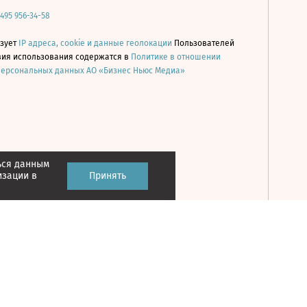
 495 956-34-58
ьзует
IP адреса, cookie и данные геолокации
Пользователей
овия использования содержатся в
Политике в отношении
персональных данных АО «Бизнес Ньюс Медиа»
ься данным
Принять
изации в