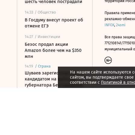
шесть человек пострадали
территории Росс
14:33
/ Общество
Правила примене
рекламно-обменно
В Госдуму внесут проект об
INFOX
,
24smi
отмене ЕГЭ
14:27
/ Инвестиции
Все права защищ
7712108141/7715010
Безос продал акции
муниципальный окр
Amazon более чем на $350
млн
14:19
/
Страна
На нашем сайте используются c
Шуваев зарегистрировался
сайтом, вы подтверждаете свое
кандидатом на выборах
соответствии с
Политикой в отн
губернатора Белгородской
области
14:19
/ Политика
МИД усомнился в
готовности Армении к
подлинному союзу с
Россией