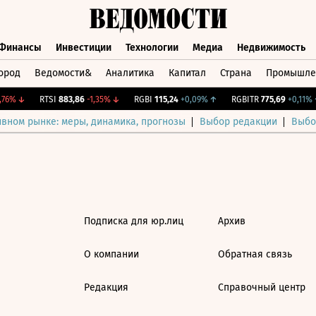
Финансы
Инвестиции
Технологии
Медиа
Недвижимость
ород
Ведомости&
Аналитика
Капитал
Страна
Промышле
а
Финансы
Инвестиции
Технологии
Медиа
Недвижимос
76%
↓
RTSI
883,86
-1,35%
↓
RGBI
115,24
+0,09%
↑
RGBITR
775,69
+0,11%
↑
ивном рынке: меры, динамика, прогнозы
Выбор редакции
Выбо
Подписка для юр.лиц
Архив
О компании
Обратная связь
Редакция
Справочный центр