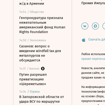
Премия Импул
ж/д в Армении
14:54
/ Общество
Генпрокуратура признала
нежелательным
американский фонд Human
Rights Foundation
Скачать дл
14:50
/ Экономика
Сазанов: вопрос о
введении windfall tax для
Любое использов
металлургов не
правил перепеч
обсуждается
Новости, аналити
14:37
/ Бизнес
данном сайте, не
Путин разрешил
продаже каких-л
приватизацию
«Шереметьево»
На информацион
14:34
/
Страна
технологии (инф
В Запорожской области от
на основе сбора,
удара ВСУ по маршрутке
предпочтениям п