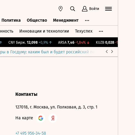
Войти
Политика
Общество
Менеджмент
нность
Инновации и технологии
Техуспех
ть
Политика
Общество
Менеджмент
CNY Бирж.
12,098
+0,9%
↑
ARSA
7,46
-1,84%
↓
KUZB
0,028
-1,91%
↓
I
ры в Госдуму: каким был и будет российский парламент
Война н
Контакты
127018, г. Москва, ул. Полковая, д. 3, стр. 1
На карте
+7 495 956-34-58