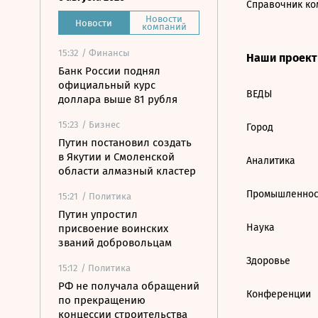
Справочник ко
Новости
Новости
компаний
15:32
/ Финансы
Наши проек
Банк России поднял
официальный курс
ВЕДЫ
доллара выше 81 рубля
15:23
/ Бизнес
Город
Путин постановил создать
в Якутии и Смоленской
Аналитика
области алмазный кластер
Промышленнос
15:21
/ Политика
Путин упростил
Наука
присвоение воинских
званий добровольцам
Здоровье
15:12
/ Политика
РФ не получала обращений
Конференции
по прекращению
концессии строительства