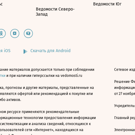
ьс
Ведомости Юг
Ведомости Северо-
Запад
я iOS
Скачать для Android
ание материалов допускается только при соблюдении
Сетевое изд
атки
и при наличии гиперссылки на vedomosti.ru
Решение Фе
ка, прогнозы и другие материалы, представленные на
информацио
 являются офертой или рекомендацией к покупке или
от 27 ноября
ибо активов.
Учредитель
ном ресурсе применяются рекомендательные
ормационные технологии предоставления информации
Главный ре
 систематизации и анализа сведений, относящихся к
ользователей сети «Интернет», находящихся на
Электронна