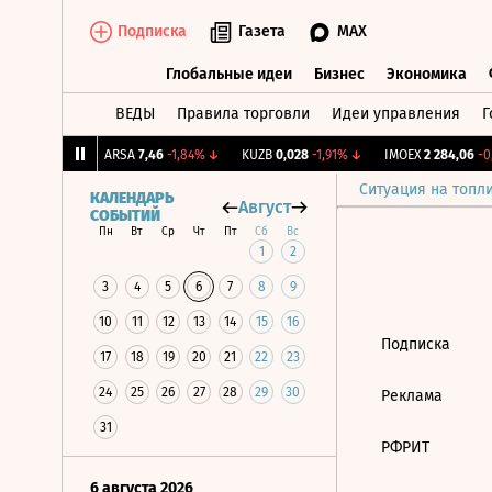
Подписка
Газета
MAX
Глобальные идеи
Бизнес
Экономика
ВЕДЫ
Правила торговли
Идеи управления
Г
Глобальные идеи
Бизнес
Экономик
098
+0,9%
↑
ARSA
7,46
-1,84%
↓
KUZB
0,028
-1,91%
↓
IMOEX
2 284,06
-0,
Ситуация на топл
КАЛЕНДАРЬ
Август
СОБЫТИЙ
Пн
Вт
Ср
Чт
Пт
Сб
Вс
1
2
3
4
5
6
7
8
9
10
11
12
13
14
15
16
Подписка
17
18
19
20
21
22
23
24
25
26
27
28
29
30
Реклама
31
РФРИТ
6 августа 2026