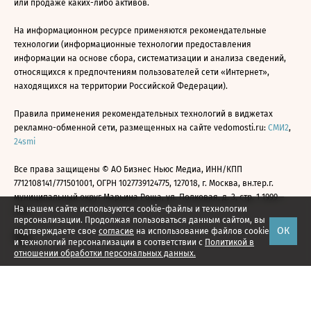
или продаже каких-либо активов.
На информационном ресурсе применяются рекомендательные
технологии (информационные технологии предоставления
информации на основе сбора, систематизации и анализа сведений,
относящихся к предпочтениям пользователей сети «Интернет»,
находящихся на территории Российской Федерации).
Правила применения рекомендательных технологий в виджетах
рекламно-обменной сети, размещенных на сайте vedomosti.ru:
СМИ2
,
24smi
Все права защищены © АО Бизнес Ньюс Медиа, ИНН/КПП
7712108141/771501001, ОГРН 1027739124775, 127018, г. Москва, вн.тер.г.
муниципальный округ Марьина Роща, ул. Полковая, д. 3, стр. 1 1999—
На нашем сайте используются cookie-файлы и технологии
2026
персонализации. Продолжая пользоваться данным сайтом, вы
ОК
подтверждаете свое
согласие
на использование файлов cookie
и технологий персонализации в соответствии с
Политикой в
отношении обработки персональных данных.