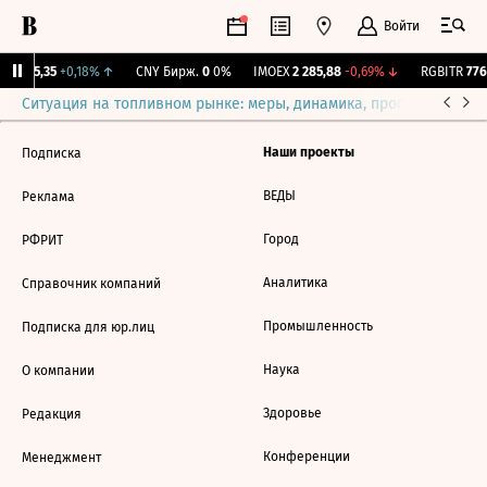
Войти
BI
115,35
+0,18%
↑
CNY Бирж.
0
0%
IMOEX
2 285,88
-0,69%
↓
RGBITR
776,
Ситуация на топливном рынке: меры, динамика, прогнозы
Выб
Наши проекты
Подписка
ВЕДЫ
Реклама
Город
РФРИТ
Аналитика
Справочник компаний
Промышленность
Подписка для юр.лиц
Наука
О компании
Здоровье
Редакция
Конференции
Менеджмент