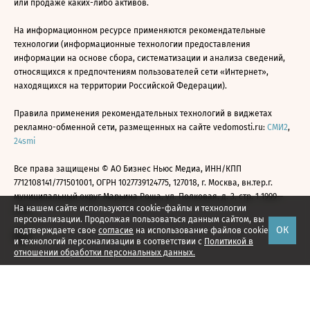
или продаже каких-либо активов.
На информационном ресурсе применяются рекомендательные
технологии (информационные технологии предоставления
информации на основе сбора, систематизации и анализа сведений,
относящихся к предпочтениям пользователей сети «Интернет»,
находящихся на территории Российской Федерации).
Правила применения рекомендательных технологий в виджетах
рекламно-обменной сети, размещенных на сайте vedomosti.ru:
СМИ2
,
24smi
Все права защищены © АО Бизнес Ньюс Медиа, ИНН/КПП
7712108141/771501001, ОГРН 1027739124775, 127018, г. Москва, вн.тер.г.
муниципальный округ Марьина Роща, ул. Полковая, д. 3, стр. 1 1999—
На нашем сайте используются cookie-файлы и технологии
2026
персонализации. Продолжая пользоваться данным сайтом, вы
ОК
подтверждаете свое
согласие
на использование файлов cookie
и технологий персонализации в соответствии с
Политикой в
отношении обработки персональных данных.