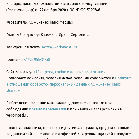
информационных технологий и массовых коммуникаций
(Роскомнадзор) от 27 ноября 2020 г. ЭЛ № ФС 77-79546
Учредитель: АО «Бизнес Ньюс Медиа»
Главный редактор: Казьмина Ирина Сергеевна
Электронная почта:
news@vedomosti.ru
Телефон:
+7 495 956-34-58
Сайт использует
IP адреса, cookie и данные геолокации
Пользователей сайта, условия использования содержатся в
Политике
в отношении обработки персональных данных АО «Бизнес Ньюс
Медиа»
Любое использование материалов допускается только при
соблюдении
правил перепечатки
и при наличии гиперссылки на
vedomosti.ru
Новости, аналитика, прогнозы и другие материалы, представленные
на данном сайте, не являются офертой или рекомендацией к покупке