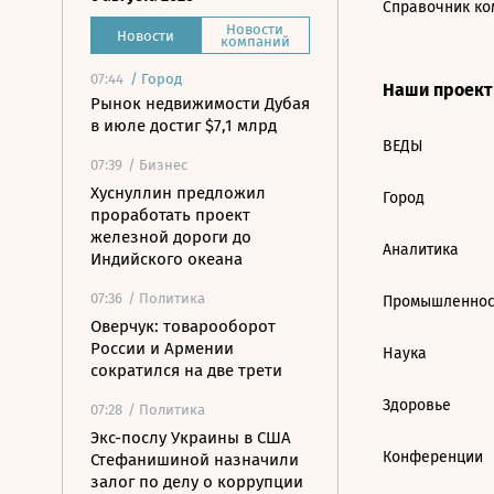
Справочник ко
Новости
Новости
компаний
07:44
/
Город
Наши проек
Рынок недвижимости Дубая
в июле достиг $7,1 млрд
ВЕДЫ
07:39
/ Бизнес
Хуснуллин предложил
Город
проработать проект
железной дороги до
Аналитика
Индийского океана
07:36
/ Политика
Промышленнос
Оверчук: товарооборот
России и Армении
Наука
сократился на две трети
Здоровье
07:28
/ Политика
Экс-послу Украины в США
Конференции
Стефанишиной назначили
залог по делу о коррупции