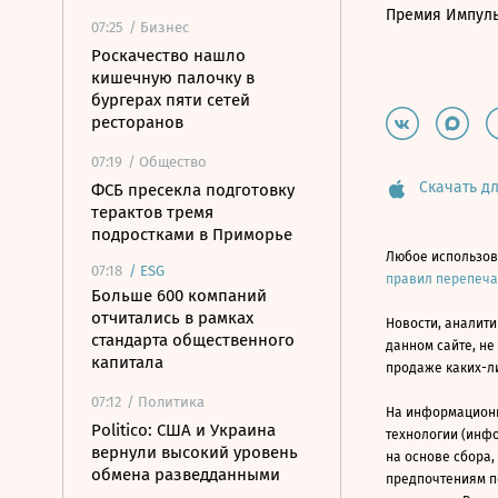
Премия Импул
07:25
/ Бизнес
Роскачество нашло
кишечную палочку в
бургерах пяти сетей
ресторанов
07:19
/ Общество
Скачать дл
ФСБ пресекла подготовку
терактов тремя
подростками в Приморье
Любое использов
07:18
/
ESG
правил перепеч
Больше 600 компаний
отчитались в рамках
Новости, аналити
стандарта общественного
данном сайте, не
капитала
продаже каких-л
07:12
/ Политика
На информацион
Politico: США и Украина
технологии (инф
вернули высокий уровень
на основе сбора,
обмена разведданными
предпочтениям п