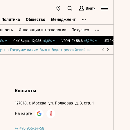
Войти
Политика
Общество
Менеджмент
нность
Инновации и технологии
Техуспех
ть
Политика
Общество
Менеджмент
%
↑
CNY Бирж.
12,086
+0,8%
↑
VEON-RX
58,8
+6,72%
↑
UTAR
9,46
-0,42%
ры в Госдуму: каким был и будет российский парламент
Война н
Контакты
127018, г. Москва, ул. Полковая, д. 3, стр. 1
На карте
+7 495 956-34-58