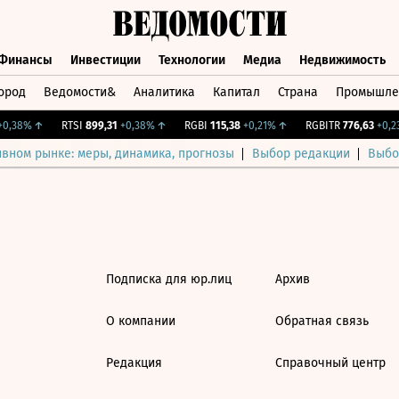
Финансы
Инвестиции
Технологии
Медиа
Недвижимость
ород
Ведомости&
Аналитика
Капитал
Страна
Промышле
а
Финансы
Инвестиции
Технологии
Медиа
Недвижимос
0,38%
↑
RTSI
899,31
+0,38%
↑
RGBI
115,38
+0,21%
↑
RGBITR
776,63
+0,23
ивном рынке: меры, динамика, прогнозы
Выбор редакции
Выбо
Подписка для юр.лиц
Архив
О компании
Обратная связь
Редакция
Справочный центр