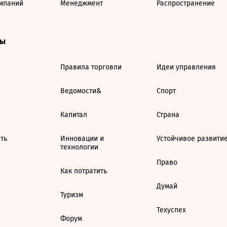
мпаний
Менеджмент
Распространение
ты
Правила торговли
Идеи управления
Ведомости&
Спорт
Капитал
Страна
ть
Инновации и
Устойчивое развити
технологии
Право
Как потратить
Думай
Туризм
Техуспех
Форум