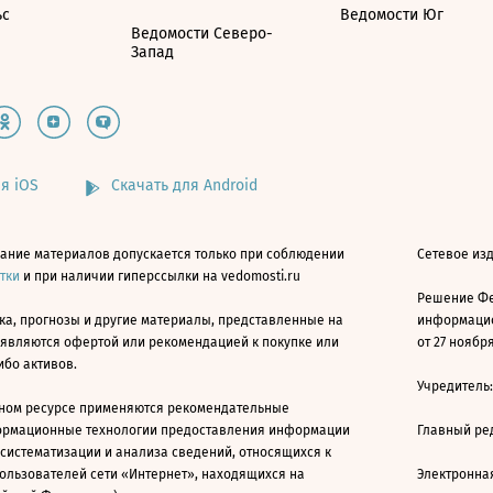
ьс
Ведомости Юг
Ведомости Северо-
Запад
я iOS
Скачать для Android
ание материалов допускается только при соблюдении
Сетевое изд
атки
и при наличии гиперссылки на vedomosti.ru
Решение Фе
ка, прогнозы и другие материалы, представленные на
информацио
 являются офертой или рекомендацией к покупке или
от 27 ноября
ибо активов.
Учредитель
ном ресурсе применяются рекомендательные
ормационные технологии предоставления информации
Главный ре
 систематизации и анализа сведений, относящихся к
ользователей сети «Интернет», находящихся на
Электронна