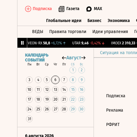
Подписка
Газета
MAX
Глобальные идеи
Бизнес
Экономика
ВЕДЫ
Правила торговли
Идеи управления
Г
Глобальные идеи
Бизнес
Экономик
086
+0,8%
↑
VEON-RX
58,8
+6,72%
↑
UTAR
9,46
-0,42%
↓
IMOEX
2 310,33
+
Ситуация на топл
КАЛЕНДАРЬ
Август
СОБЫТИЙ
Пн
Вт
Ср
Чт
Пт
Сб
Вс
1
2
3
4
5
6
7
8
9
10
11
12
13
14
15
16
Подписка
17
18
19
20
21
22
23
24
25
26
27
28
29
30
Реклама
31
РФРИТ
6 августа 2026