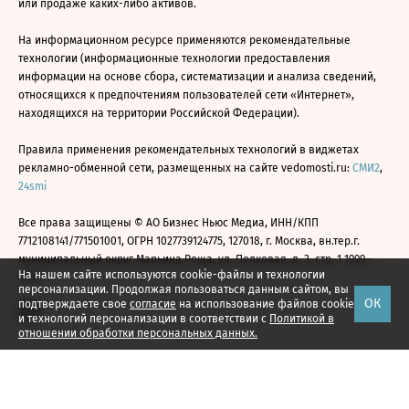
или продаже каких-либо активов.
На информационном ресурсе применяются рекомендательные
технологии (информационные технологии предоставления
информации на основе сбора, систематизации и анализа сведений,
относящихся к предпочтениям пользователей сети «Интернет»,
находящихся на территории Российской Федерации).
Правила применения рекомендательных технологий в виджетах
рекламно-обменной сети, размещенных на сайте vedomosti.ru:
СМИ2
,
24smi
Все права защищены © АО Бизнес Ньюс Медиа, ИНН/КПП
7712108141/771501001, ОГРН 1027739124775, 127018, г. Москва, вн.тер.г.
муниципальный округ Марьина Роща, ул. Полковая, д. 3, стр. 1 1999—
На нашем сайте используются cookie-файлы и технологии
2026
персонализации. Продолжая пользоваться данным сайтом, вы
ОК
подтверждаете свое
согласие
на использование файлов cookie
и технологий персонализации в соответствии с
Политикой в
отношении обработки персональных данных.