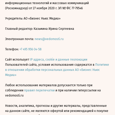
информационных технологий и массовых коммуникаций
(Роскомнадзор) от 27 ноября 2020 г. ЭЛ № ФС 77-79546
Учредитель: АО «Бизнес Ньюс Медиа»
Главный редактор: Казьмина Ирина Сергеевна
Электронная почта:
news@vedomosti.ru
Телефон:
+7 495 956-34-58
Сайт использует
IP адреса, cookie и данные геолокации
Пользователей сайта, условия использования содержатся в
Политике
в отношении обработки персональных данных АО «Бизнес Ньюс
Медиа»
Любое использование материалов допускается только при
соблюдении
правил перепечатки
и при наличии гиперссылки на
vedomosti.ru
Новости, аналитика, прогнозы и другие материалы, представленные
на данном сайте, не являются офертой или рекомендацией к покупке