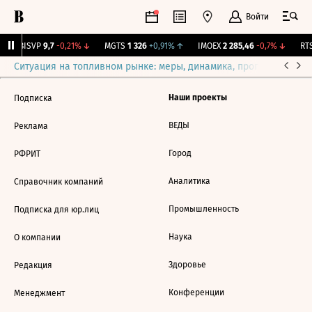
Войти
↑
BISVP
9,7
-0,21%
↓
MGTS
1 326
+0,91%
↑
IMOEX
2 285,46
-0,7%
↓
RTS
Ситуация на топливном рынке: меры, динамика, прогнозы
Выб
Наши проекты
Подписка
ВЕДЫ
Реклама
Город
РФРИТ
Аналитика
Справочник компаний
Промышленность
Подписка для юр.лиц
Наука
О компании
Здоровье
Редакция
Конференции
Менеджмент