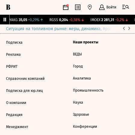
Войти
↑
YAKG
35,05
+0,29%
↑
RGSS
0,204
-0,58%
↓
IMOEX
2 281,31
-0,2%
↓
R
Ситуация на топливном рынке: меры, динамика, прогнозы
Выб
Наши проекты
Подписка
ВЕДЫ
Реклама
Город
РФРИТ
Аналитика
Справочник компаний
Промышленность
Подписка для юр.лиц
Наука
О компании
Здоровье
Редакция
Конференции
Менеджмент