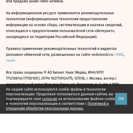
или продаже каких-либо активов.
На информационном ресурсе применяются рекомендательные
технологии (информационные технологии предоставления
информации на основе сбора, систематизации и анализа сведений,
относящихся к предпочтениям пользователей сети «Интернет»,
находящихся на территории Российской Федерации).
Правила применения рекомендательных технологий в виджетах
рекламно-обменной сети, размещенных на сайте vedomosti.ru:
СМИ2
,
24smi
Все права защищены © АО Бизнес Ньюс Медиа, ИНН/КПП
7712108141/771501001, ОГРН 1027739124775, 127018, г. Москва, вн.тер.г.
муниципальный округ Марьина Роща, ул. Полковая, д. 3, стр. 1 1999—
На нашем сайте используются cookie-файлы и технологии
2026
персонализации. Продолжая пользоваться данным сайтом, вы
ОК
подтверждаете свое
согласие
на использование файлов cookie
и технологий персонализации в соответствии с
Политикой в
отношении обработки персональных данных.