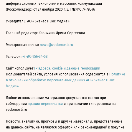
информационных технологий и массовых коммуникаций
(Роскомнадзор) от 27 ноября 2020 г. ЭЛ № ФС 77-79546
Учредитель: АО «Бизнес Ньюс Медиа»
Главный редактор: Казьмина Ирина Сергеевна
Электронная почта:
news@vedomosti.ru
Телефон:
+7 495 956-34-58
Сайт использует
IP адреса, cookie и данные геолокации
Пользователей сайта, условия использования содержатся в
Политике
в отношении обработки персональных данных АО «Бизнес Ньюс
Медиа»
Любое использование материалов допускается только при
соблюдении
правил перепечатки
и при наличии гиперссылки на
vedomosti.ru
Новости, аналитика, прогнозы и другие материалы, представленные
на данном сайте, не являются офертой или рекомендацией к покупке