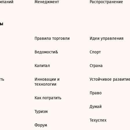
мпаний
Менеджмент
Распространение
ты
Правила торговли
Идеи управления
Ведомости&
Спорт
Капитал
Страна
ть
Инновации и
Устойчивое развити
технологии
Право
Как потратить
Думай
Туризм
Техуспех
Форум