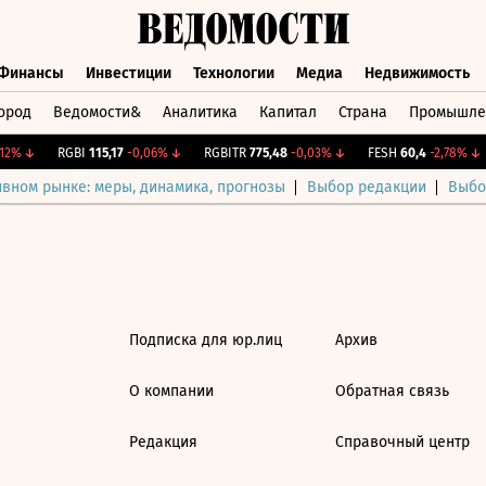
Финансы
Инвестиции
Технологии
Медиа
Недвижимость
ород
Ведомости&
Аналитика
Капитал
Страна
Промышле
а
Финансы
Инвестиции
Технологии
Медиа
Недвижимос
12%
↓
RGBI
115,17
-0,06%
↓
RGBITR
775,48
-0,03%
↓
FESH
60,4
-2,78%
↓
ивном рынке: меры, динамика, прогнозы
Выбор редакции
Выбо
Подписка для юр.лиц
Архив
О компании
Обратная связь
Редакция
Справочный центр