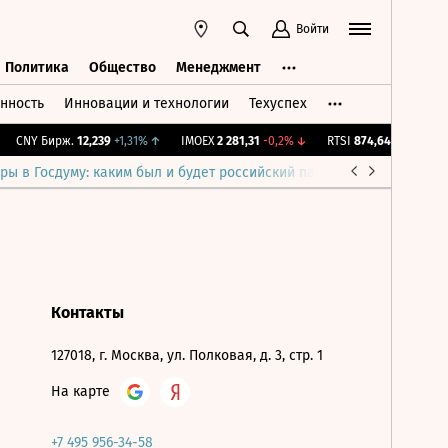
Войти
Политика
Общество
Менеджмент
нность
Инновации и технологии
Техуспех
ть
Политика
Общество
Менеджмент
CNY Бирж.
12,239
+1,31%
↑
IMOEX
2 281,31
-0,2%
↓
RTSI
874,64
-1,12%
↓
ры в Госдуму: каким был и будет российский парламент
Война н
Контакты
127018, г. Москва, ул. Полковая, д. 3, стр. 1
На карте
+7 495 956-34-58