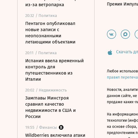
Премия Импул
из-за ветропарка
20:32
/ Политика
Пентагон опубликовал
новые записи с
неопознанными
летающими объектами
Скачать дл
20:11
/ Политика
Испания ввела временный
контроль для
Любое использов
путешественников из
правил перепеч
Италии
Новости, аналити
20:02
/ Недвижимость
данном сайте, не
Замглавы Минстроя
продаже каких-л
сравнил качество
недвижимости в США и
На информацион
России
технологии (инф
на основе сбора,
19:55
/ Финансы
предпочтениям п
Wildberries включила атаки