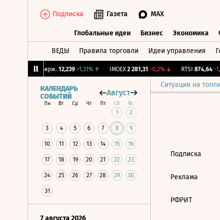
Подписка
Газета
MAX
Глобальные идеи
Бизнес
Экономика
ВЕДЫ
Правила торговли
Идеи управления
Г
Глобальные идеи
Бизнес
Экономик
78%
↓
CNY Бирж.
12,239
+1,31%
↑
IMOEX
2 281,31
-0,2%
↓
RTSI
874,64
-1,
Ситуация на топл
КАЛЕНДАРЬ
Август
СОБЫТИЙ
Пн
Вт
Ср
Чт
Пт
Сб
Вс
1
2
3
4
5
6
7
8
9
10
11
12
13
14
15
16
Подписка
17
18
19
20
21
22
23
24
25
26
27
28
29
30
Реклама
31
РФРИТ
7 августа 2026