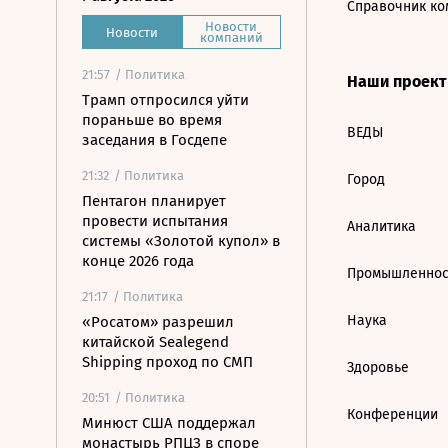
Справочник ко
Новости
Новости
компаний
21:57
/ Политика
Наши проек
Трамп отпросился уйти
пораньше во время
ВЕДЫ
заседания в Госдепе
21:32
/ Политика
Город
Пентагон планирует
провести испытания
Аналитика
системы «Золотой купол» в
конце 2026 года
Промышленнос
21:17
/ Политика
Наука
«Росатом» разрешил
китайской Sealegend
Shipping проход по СМП
Здоровье
20:51
/ Политика
Конференции
Минюст США поддержал
монастырь РПЦЗ в споре