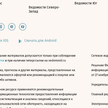
ьс
Ведомости Юг
Ведомости Северо-
Запад
я iOS
Скачать для Android
ание материалов допускается только при соблюдении
Сетевое изд
атки
и при наличии гиперссылки на vedomosti.ru
Решение Фе
ка, прогнозы и другие материалы, представленные на
информацио
 являются офертой или рекомендацией к покупке или
от 27 ноября
ибо активов.
Учредитель
ном ресурсе применяются рекомендательные
ормационные технологии предоставления информации
Главный ре
 систематизации и анализа сведений, относящихся к
ользователей сети «Интернет», находящихся на
Электронна