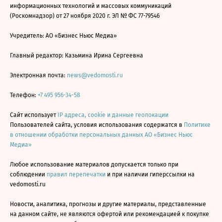
информационных технологий и массовых коммуникаций
(Роскомнадзор) от 27 ноября 2020 г. ЭЛ № ФС 77-79546
Учредитель: АО «Бизнес Ньюс Медиа»
Главный редактор: Казьмина Ирина Сергеевна
Электронная почта:
news@vedomosti.ru
Телефон:
+7 495 956-34-58
Сайт использует
IP адреса, cookie и данные геолокации
Пользователей сайта, условия использования содержатся в
Политике
в отношении обработки персональных данных АО «Бизнес Ньюс
Медиа»
Любое использование материалов допускается только при
соблюдении
правил перепечатки
и при наличии гиперссылки на
vedomosti.ru
Новости, аналитика, прогнозы и другие материалы, представленные
на данном сайте, не являются офертой или рекомендацией к покупке