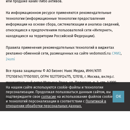
или продаже каких-либо активов.
На информационном ресурсе применяются рекомендательные
технологии (информационные технологии предоставления
информации на основе сбора, систематизации и анализа сведений,
относящихся к предпочтениям пользователей сети «Интернет»,
находящихся на территории Российской Федерации).
Правила применения рекомендательных технологий в виджетах
рекламно-обменной сети, размещенных на сайте vedomosti.ru:
СМИ2
,
24smi
Все права защищены © АО Бизнес Ньюс Медиа, ИНН/КПП
7712108141/771501001, ОГРН 1027739124775, 127018, г. Москва, вн.тер.г.
муниципальный округ Марьина Роща, ул. Полковая, д. 3, стр. 1 1999—
На нашем сайте используются cookie-файлы и технологии
2026
персонализации. Продолжая пользоваться данным сайтом, вы
ОК
подтверждаете свое
согласие
на использование файлов cookie
и технологий персонализации в соответствии с
Политикой в
отношении обработки персональных данных.