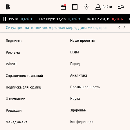
Войти
RGBI
115,38
+0,17%
↑
CNY Бирж.
12,239
+1,31%
↑
IMOEX
2 281,31
-0,2%
↓
R
Ситуация на топливном рынке: меры, динамика, прогнозы
Выб
Наши проекты
Подписка
ВЕДЫ
Реклама
Город
РФРИТ
Аналитика
Справочник компаний
Промышленность
Подписка для юр.лиц
Наука
О компании
Здоровье
Редакция
Конференции
Менеджмент