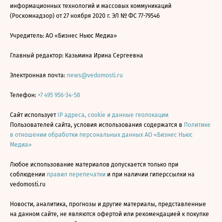
информационных технологий и массовых коммуникаций
(Роскомнадзор) от 27 ноября 2020 г. ЭЛ № ФС 77-79546
Учредитель: АО «Бизнес Ньюс Медиа»
Главный редактор: Казьмина Ирина Сергеевна
Электронная почта:
news@vedomosti.ru
Телефон:
+7 495 956-34-58
Сайт использует
IP адреса, cookie и данные геолокации
Пользователей сайта, условия использования содержатся в
Политике
в отношении обработки персональных данных АО «Бизнес Ньюс
Медиа»
Любое использование материалов допускается только при
соблюдении
правил перепечатки
и при наличии гиперссылки на
vedomosti.ru
Новости, аналитика, прогнозы и другие материалы, представленные
на данном сайте, не являются офертой или рекомендацией к покупке