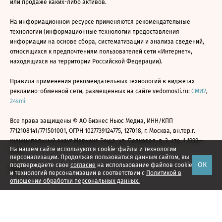
или продаже каких-либо активов.
На информационном ресурсе применяются рекомендательные
технологии (информационные технологии предоставления
информации на основе сбора, систематизации и анализа сведений,
относящихся к предпочтениям пользователей сети «Интернет»,
находящихся на территории Российской Федерации).
Правила применения рекомендательных технологий в виджетах
рекламно-обменной сети, размещенных на сайте vedomosti.ru:
СМИ2
,
24smi
Все права защищены © АО Бизнес Ньюс Медиа, ИНН/КПП
7712108141/771501001, ОГРН 1027739124775, 127018, г. Москва, вн.тер.г.
муниципальный округ Марьина Роща, ул. Полковая, д. 3, стр. 1 1999—
На нашем сайте используются cookie-файлы и технологии
2026
персонализации. Продолжая пользоваться данным сайтом, вы
ОК
подтверждаете свое
согласие
на использование файлов cookie
и технологий персонализации в соответствии с
Политикой в
отношении обработки персональных данных.