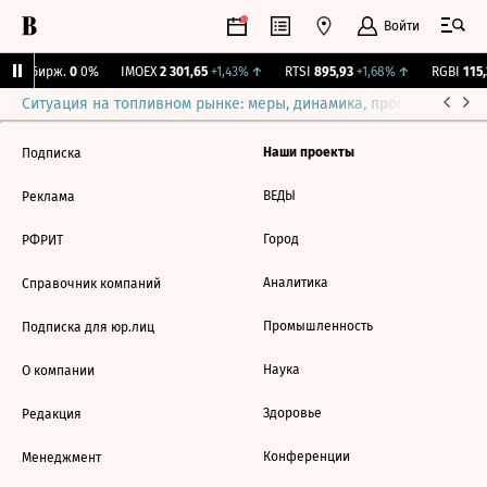
Войти
CNY Бирж.
0
0%
IMOEX
2 301,65
+1,43%
↑
RTSI
895,93
+1,68%
↑
RGBI
115,
Ситуация на топливном рынке: меры, динамика, прогнозы
Выб
Наши проекты
Подписка
ВЕДЫ
Реклама
Город
РФРИТ
Аналитика
Справочник компаний
Промышленность
Подписка для юр.лиц
Наука
О компании
Здоровье
Редакция
Конференции
Менеджмент