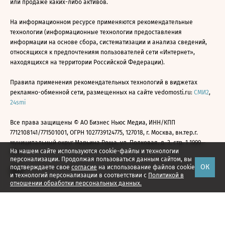
или продаже каких-либо активов.
На информационном ресурсе применяются рекомендательные
технологии (информационные технологии предоставления
информации на основе сбора, систематизации и анализа сведений,
относящихся к предпочтениям пользователей сети «Интернет»,
находящихся на территории Российской Федерации).
Правила применения рекомендательных технологий в виджетах
рекламно-обменной сети, размещенных на сайте vedomosti.ru:
СМИ2
,
24smi
Все права защищены © АО Бизнес Ньюс Медиа, ИНН/КПП
7712108141/771501001, ОГРН 1027739124775, 127018, г. Москва, вн.тер.г.
муниципальный округ Марьина Роща, ул. Полковая, д. 3, стр. 1 1999—
На нашем сайте используются cookie-файлы и технологии
2026
персонализации. Продолжая пользоваться данным сайтом, вы
ОК
подтверждаете свое
согласие
на использование файлов cookie
и технологий персонализации в соответствии с
Политикой в
отношении обработки персональных данных.