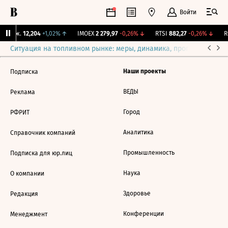
Войти
 Бирж.
12,204
+1,02%
↑
IMOEX
2 279,97
-0,26%
↓
RTSI
882,27
-0,26%
↓
RG
Ситуация на топливном рынке: меры, динамика, прогнозы
Выб
Наши проекты
Подписка
ВЕДЫ
Реклама
Город
РФРИТ
Аналитика
Справочник компаний
Промышленность
Подписка для юр.лиц
Наука
О компании
Здоровье
Редакция
Конференции
Менеджмент