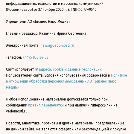
информационных технологий и массовых коммуникаций
(Роскомнадзор) от 27 ноября 2020 г. ЭЛ № ФС 77-79546
Учредитель: АО «Бизнес Ньюс Медиа»
Главный редактор: Казьмина Ирина Сергеевна
Электронная почта:
news@vedomosti.ru
Телефон:
+7 495 956-34-58
Сайт использует
IP адреса, cookie и данные геолокации
Пользователей сайта, условия использования содержатся в
Политике
в отношении обработки персональных данных АО «Бизнес Ньюс
Медиа»
Любое использование материалов допускается только при
соблюдении
правил перепечатки
и при наличии гиперссылки на
vedomosti.ru
Новости, аналитика, прогнозы и другие материалы, представленные
на данном сайте, не являются офертой или рекомендацией к покупке