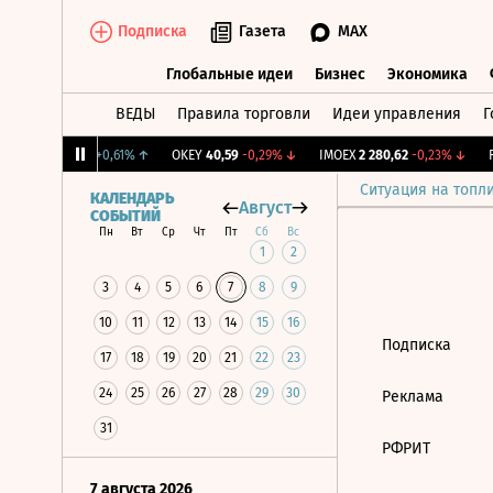
Подписка
Газета
MAX
Глобальные идеи
Бизнес
Экономика
ВЕДЫ
Правила торговли
Идеи управления
Г
Глобальные идеи
Бизнес
Экономик
MGTS
1 322
+0,61%
↑
OKEY
40,59
-0,29%
↓
IMOEX
2 280,62
-0,23%
↓
RT
Ситуация на топл
КАЛЕНДАРЬ
Август
СОБЫТИЙ
Пн
Вт
Ср
Чт
Пт
Сб
Вс
1
2
3
4
5
6
7
8
9
10
11
12
13
14
15
16
Подписка
17
18
19
20
21
22
23
24
25
26
27
28
29
30
Реклама
31
РФРИТ
7 августа 2026