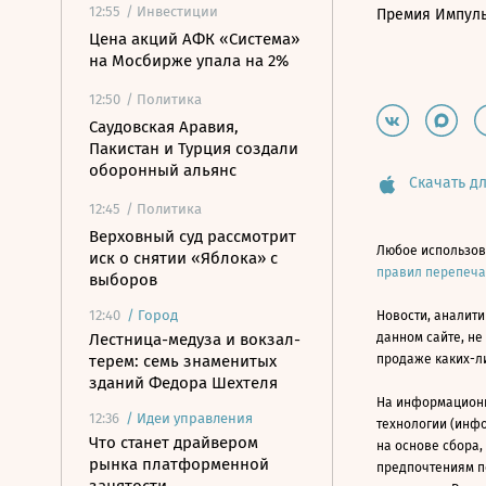
12:55
/ Инвестиции
Премия Импул
Цена акций АФК «Система»
на Мосбирже упала на 2%
12:50
/ Политика
Саудовская Аравия,
Пакистан и Турция создали
оборонный альянс
Скачать дл
12:45
/ Политика
Верховный суд рассмотрит
Любое использов
иск о снятии «Яблока» с
правил перепеч
выборов
12:40
/
Город
Новости, аналити
Лестница-медуза и вокзал-
данном сайте, не
терем: семь знаменитых
продаже каких-л
зданий Федора Шехтеля
На информацион
12:36
/
Идеи управления
технологии (инф
Что станет драйвером
на основе сбора,
рынка платформенной
предпочтениям п