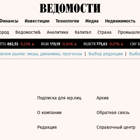
Финансы
Инвестиции
Технологии
Медиа
Недвижимость
ород
Ведомости&
Аналитика
Капитал
Страна
Промышле
а
Финансы
Инвестиции
Технологии
Медиа
Недвижимос
SI
882,53
-0,23%
↓
RGBI
115,19
-0,04%
↓
RGBITR
775,63
-0,01%
↓
CNY Би
ивном рынке: меры, динамика, прогнозы
Выбор редакции
Выбо
Подписка для юр.лиц
Архив
О компании
Обратная связь
Редакция
Справочный центр