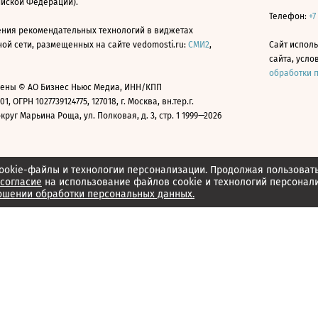
ийской Федерации).
Телефон:
+7
ния рекомендательных технологий в виджетах
й сети, размещенных на сайте vedomosti.ru:
СМИ2
,
Сайт испол
сайта, усл
обработки 
ены © АО Бизнес Ньюс Медиа, ИНН/КПП
01, ОГРН 1027739124775, 127018, г. Москва, вн.тер.г.
уг Марьина Роща, ул. Полковая, д. 3, стр. 1 1999—2026
ookie-файлы и технологии персонализации. Продолжая пользоват
согласие
на использование файлов cookie и технологий персонал
ошении обработки персональных данных.