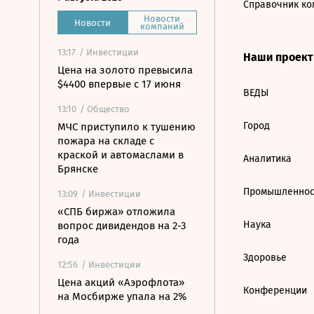
Справочник ко
Новости
Новости
компаний
13:17
/ Инвестиции
Наши проек
Цена на золото превысила
$4400 впервые с 17 июня
ВЕДЫ
13:10
/ Общество
Город
МЧС приступило к тушению
пожара на складе с
краской и автомаслами в
Аналитика
Брянске
Промышленнос
13:09
/ Инвестиции
«СПБ биржа» отложила
Наука
вопрос дивидендов на 2-3
года
Здоровье
12:56
/ Инвестиции
Цена акций «Аэрофлота»
Конференции
на Мосбирже упала на 2%