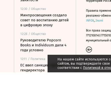
занятости
территории Росс
12:30
/ Общество
Правила примене
Минпросвещения создало
рекламно-обменно
совет по воспитанию детей
INFOX
,
24smi
в цифровую эпоху
Все права защищ
12:28
/ Общество
7712108141/7715010
Руководителю Popcorn
муниципальный окр
Books и Individuum дали 4
года условно
12:11
/ Политика
На нашем сайте используются c
сайтом, вы подтверждаете свое
ЕС ввел санкции против
соответствии с
Политикой в отн
гендиректора
серпуховского завода
«Металлист»
11:52
/ Общество
Минпромторг сохранит
действующий перечень
параллельного импорта