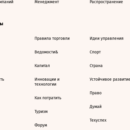
мпаний
Менеджмент
Распространение
ты
Правила торговли
Идеи управления
Ведомости&
Спорт
Капитал
Страна
ть
Инновации и
Устойчивое развити
технологии
Право
Как потратить
Думай
Туризм
Техуспех
Форум