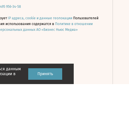
 495 956-34-58
ьзует
IP адреса, cookie и данные геолокации
Пользователей
овия использования содержатся в
Политике в отношении
персональных данных АО «Бизнес Ньюс Медиа»
ься данным
Принять
изации в