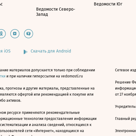
ьс
Ведомости Юг
Ведомости Северо-
Запад
я iOS
Скачать для Android
ание материалов допускается только при соблюдении
Сетевое изд
атки
и при наличии гиперссылки на vedomosti.ru
Решение Фе
ка, прогнозы и другие материалы, представленные на
информацио
 являются офертой или рекомендацией к покупке или
от 27 ноября
ибо активов.
Учредитель
ном ресурсе применяются рекомендательные
ормационные технологии предоставления информации
Главный ре
 систематизации и анализа сведений, относящихся к
ользователей сети «Интернет», находящихся на
Электронна