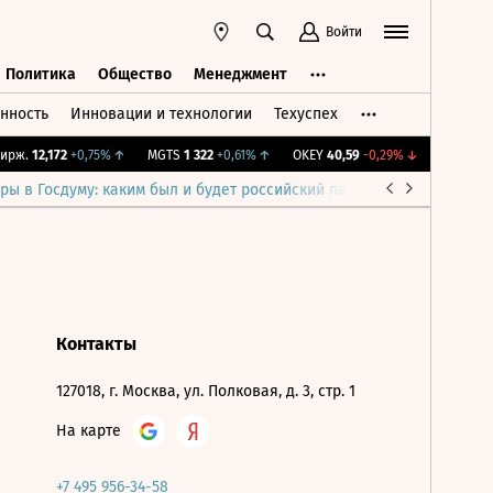
Войти
Политика
Общество
Менеджмент
нность
Инновации и технологии
Техуспех
ть
Политика
Общество
Менеджмент
рж.
12,172
+0,75%
↑
MGTS
1 322
+0,61%
↑
OKEY
40,59
-0,29%
↓
IMOEX
2 2
ры в Госдуму: каким был и будет российский парламент
Война н
Контакты
127018, г. Москва, ул. Полковая, д. 3, стр. 1
На карте
+7 495 956-34-58