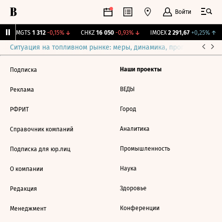
Войти
↑
MGTS
1 312
-0,15%
↓
CHKZ
16 050
-0,93%
↓
IMOEX
2 291,67
+0,25%
↑
Ситуация на топливном рынке: меры, динамика, прогнозы
Выб
Наши проекты
Подписка
ВЕДЫ
Реклама
Город
РФРИТ
Аналитика
Справочник компаний
Промышленность
Подписка для юр.лиц
Наука
О компании
Здоровье
Редакция
Конференции
Менеджмент