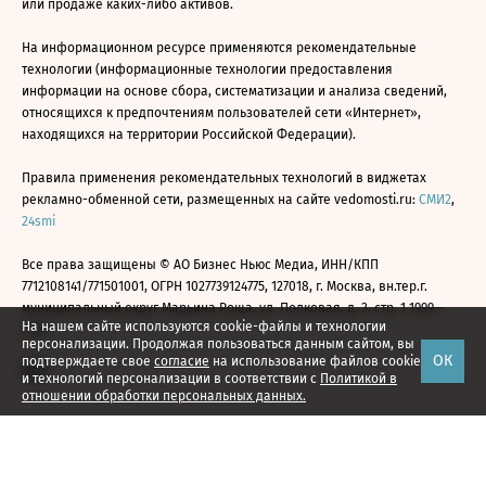
или продаже каких-либо активов.
На информационном ресурсе применяются рекомендательные
технологии (информационные технологии предоставления
информации на основе сбора, систематизации и анализа сведений,
относящихся к предпочтениям пользователей сети «Интернет»,
находящихся на территории Российской Федерации).
Правила применения рекомендательных технологий в виджетах
рекламно-обменной сети, размещенных на сайте vedomosti.ru:
СМИ2
,
24smi
Все права защищены © АО Бизнес Ньюс Медиа, ИНН/КПП
7712108141/771501001, ОГРН 1027739124775, 127018, г. Москва, вн.тер.г.
муниципальный округ Марьина Роща, ул. Полковая, д. 3, стр. 1 1999—
На нашем сайте используются cookie-файлы и технологии
2026
персонализации. Продолжая пользоваться данным сайтом, вы
ОК
подтверждаете свое
согласие
на использование файлов cookie
и технологий персонализации в соответствии с
Политикой в
отношении обработки персональных данных.