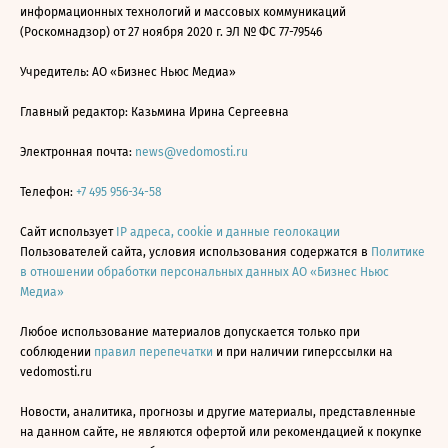
информационных технологий и массовых коммуникаций
(Роскомнадзор) от 27 ноября 2020 г. ЭЛ № ФС 77-79546
Учредитель: АО «Бизнес Ньюс Медиа»
Главный редактор: Казьмина Ирина Сергеевна
Электронная почта:
news@vedomosti.ru
Телефон:
+7 495 956-34-58
Сайт использует
IP адреса, cookie и данные геолокации
Пользователей сайта, условия использования содержатся в
Политике
в отношении обработки персональных данных АО «Бизнес Ньюс
Медиа»
Любое использование материалов допускается только при
соблюдении
правил перепечатки
и при наличии гиперссылки на
vedomosti.ru
Новости, аналитика, прогнозы и другие материалы, представленные
на данном сайте, не являются офертой или рекомендацией к покупке