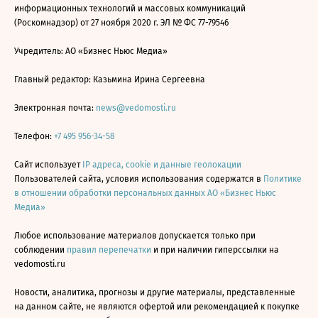
информационных технологий и массовых коммуникаций
(Роскомнадзор) от 27 ноября 2020 г. ЭЛ № ФС 77-79546
Учредитель: АО «Бизнес Ньюс Медиа»
Главный редактор: Казьмина Ирина Сергеевна
Электронная почта:
news@vedomosti.ru
Телефон:
+7 495 956-34-58
Сайт использует
IP адреса, cookie и данные геолокации
Пользователей сайта, условия использования содержатся в
Политике
в отношении обработки персональных данных АО «Бизнес Ньюс
Медиа»
Любое использование материалов допускается только при
соблюдении
правил перепечатки
и при наличии гиперссылки на
vedomosti.ru
Новости, аналитика, прогнозы и другие материалы, представленные
на данном сайте, не являются офертой или рекомендацией к покупке