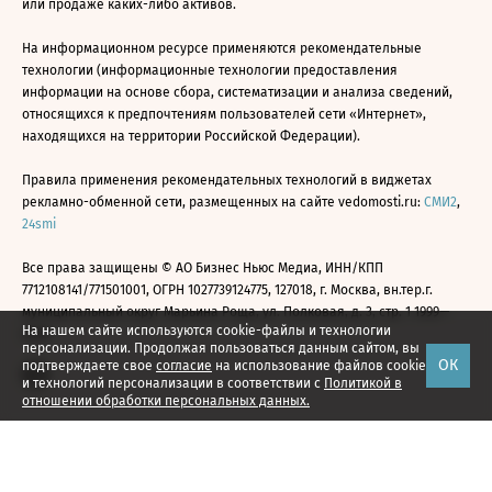
или продаже каких-либо активов.
На информационном ресурсе применяются рекомендательные
технологии (информационные технологии предоставления
информации на основе сбора, систематизации и анализа сведений,
относящихся к предпочтениям пользователей сети «Интернет»,
находящихся на территории Российской Федерации).
Правила применения рекомендательных технологий в виджетах
рекламно-обменной сети, размещенных на сайте vedomosti.ru:
СМИ2
,
24smi
Все права защищены © АО Бизнес Ньюс Медиа, ИНН/КПП
7712108141/771501001, ОГРН 1027739124775, 127018, г. Москва, вн.тер.г.
муниципальный округ Марьина Роща, ул. Полковая, д. 3, стр. 1 1999—
На нашем сайте используются cookie-файлы и технологии
2026
персонализации. Продолжая пользоваться данным сайтом, вы
ОК
подтверждаете свое
согласие
на использование файлов cookie
и технологий персонализации в соответствии с
Политикой в
отношении обработки персональных данных.