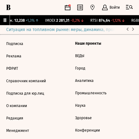
Войти
 Бирж.
12,238
+1,3%
↑
IMOEX
2 281,31
-0,2%
↓
RTSI
874,64
-1,12%
↓
RGBI
Ситуация на топливном рынке: меры, динамика, прогнозы
Выб
Наши проекты
Подписка
ВЕДЫ
Реклама
Город
РФРИТ
Аналитика
Справочник компаний
Промышленность
Подписка для юр.лиц
Наука
О компании
Здоровье
Редакция
Конференции
Менеджмент