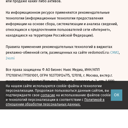
или продаже каких-либо активов.
На информационном ресурсе применяются рекомендательные
технологии (информационные технологии предоставления
информации на основе сбора, систематизации и анализа сведений,
относящихся к предпочтениям пользователей сети «Интернет»,
находящихся на территории Российской Федерации).
Правила применения рекомендательных технологий в виджетах
рекламно-обменной сети, размещенных на сайте vedomosti.ru:
СМИ2
,
24smi
Все права защищены © АО Бизнес Ньюс Медиа, ИНН/КПП
7712108141/771501001, ОГРН 1027739124775, 127018, г. Москва, вн.тер.г.
муниципальный округ Марьина Роща, ул. Полковая, д. 3, стр. 1 1999—
На нашем сайте используются cookie-файлы и технологии
2026
персонализации. Продолжая пользоваться данным сайтом, вы
ОК
подтверждаете свое
согласие
на использование файлов cookie
и технологий персонализации в соответствии с
Политикой в
отношении обработки персональных данных.