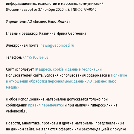
информационных технологий и массовых коммуникаций
(Роскомнадзор) от 27 ноября 2020 г. ЭЛ № ФС 77-79546
Учредитель: АО «Бизнес Ньюс Медиа»
Главный редактор: Казьмина Ирина Сергеевна
Электронная почта:
news@vedomosti.ru
Телефон:
+7 495 956-34-58
Сайт использует
IP адреса, cookie и данные геолокации
Пользователей сайта, условия использования содержатся в
Политике
в отношении обработки персональных данных АО «Бизнес Ньюс
Медиа»
Любое использование материалов допускается только при
соблюдении
правил перепечатки
и при наличии гиперссылки на
vedomosti.ru
Новости, аналитика, прогнозы и другие материалы, представленные
на данном сайте, не являются офертой или рекомендацией к покупке