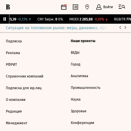
Войти
GBI
115,39
+0,13%
↑
CNY Бирж.
0
0%
IMOEX
2 285,88
-0,69%
↓
RGBITR
776
Ситуация на топливном рынке: меры, динамика, прогнозы
Выб
Наши проекты
Подписка
ВЕДЫ
Реклама
Город
РФРИТ
Аналитика
Справочник компаний
Промышленность
Подписка для юр.лиц
Наука
О компании
Здоровье
Редакция
Конференции
Менеджмент