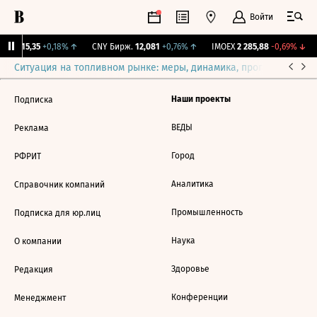
Войти
GBI
115,35
+0,18%
↑
CNY Бирж.
12,081
+0,76%
↑
IMOEX
2 285,88
-0,69%
↓
Ситуация на топливном рынке: меры, динамика, прогнозы
Выб
Наши проекты
Подписка
ВЕДЫ
Реклама
Город
РФРИТ
Аналитика
Справочник компаний
Промышленность
Подписка для юр.лиц
Наука
О компании
Здоровье
Редакция
Конференции
Менеджмент