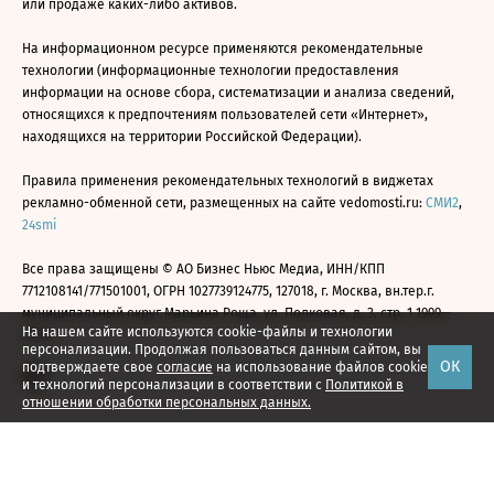
или продаже каких-либо активов.
На информационном ресурсе применяются рекомендательные
технологии (информационные технологии предоставления
информации на основе сбора, систематизации и анализа сведений,
относящихся к предпочтениям пользователей сети «Интернет»,
находящихся на территории Российской Федерации).
Правила применения рекомендательных технологий в виджетах
рекламно-обменной сети, размещенных на сайте vedomosti.ru:
СМИ2
,
24smi
Все права защищены © АО Бизнес Ньюс Медиа, ИНН/КПП
7712108141/771501001, ОГРН 1027739124775, 127018, г. Москва, вн.тер.г.
муниципальный округ Марьина Роща, ул. Полковая, д. 3, стр. 1 1999—
На нашем сайте используются cookie-файлы и технологии
2026
персонализации. Продолжая пользоваться данным сайтом, вы
ОК
подтверждаете свое
согласие
на использование файлов cookie
и технологий персонализации в соответствии с
Политикой в
отношении обработки персональных данных.