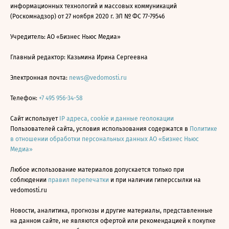
информационных технологий и массовых коммуникаций
(Роскомнадзор) от 27 ноября 2020 г. ЭЛ № ФС 77-79546
Учредитель: АО «Бизнес Ньюс Медиа»
Главный редактор: Казьмина Ирина Сергеевна
Электронная почта:
news@vedomosti.ru
Телефон:
+7 495 956-34-58
Сайт использует
IP адреса, cookie и данные геолокации
Пользователей сайта, условия использования содержатся в
Политике
в отношении обработки персональных данных АО «Бизнес Ньюс
Медиа»
Любое использование материалов допускается только при
соблюдении
правил перепечатки
и при наличии гиперссылки на
vedomosti.ru
Новости, аналитика, прогнозы и другие материалы, представленные
на данном сайте, не являются офертой или рекомендацией к покупке